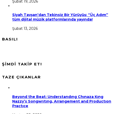
Şubat 19, 2026
Siyah Tavşan’dan Tekinsiz Bir Yürüyüş: “Üç Adım”
tüm dijital müzik platformlarında yayında!
Şubat 13, 2026
BASILI
ŞİMDİ TAKİP ET!
TAZE ÇIKANLAR
Beyond the Beat: Understandıng Chınaza Kıng
Nazzy’s Songwrıtıng, Arrangement and Productıon
Practıce