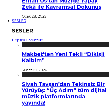
Erhan Us’tan Müziğe Yapay
Zekâ ile Kavramsal Dokunuş
Ocak 28, 2025
SESLER
SESLER
Hepsini Görüntüle
Makbet’ten Yeni Tekli “Dikişli
Kalbim”
Şubat 19, 2026
Siyah Tavşan’dan Tekinsiz Bir
Yürüyüş: “Üç Adım” tüm dijital
müzik platformlarında
yayında!