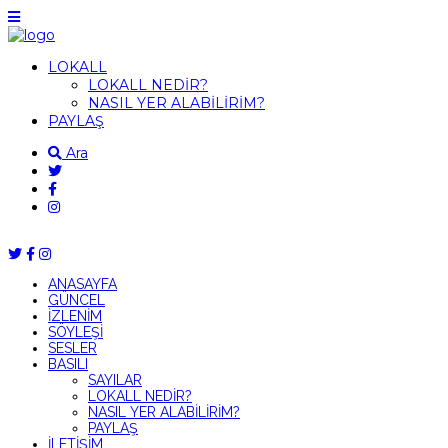
LOKALL
LOKALL NEDİR?
NASIL YER ALABİLİRİM?
PAYLAŞ
Ara
ANASAYFA
GÜNCEL
İZLENİM
SÖYLEŞİ
SESLER
BASILI
SAYILAR
LOKALL NEDİR?
NASIL YER ALABİLİRİM?
PAYLAŞ
İLETİŞİM