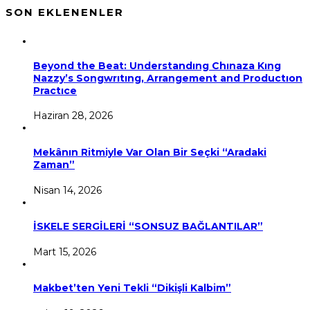
SON EKLENENLER
Beyond the Beat: Understandıng Chınaza Kıng
Nazzy’s Songwrıtıng, Arrangement and Productıon
Practıce
Haziran 28, 2026
Mekânın Ritmiyle Var Olan Bir Seçki “Aradaki
Zaman”
Nisan 14, 2026
İSKELE SERGİLERİ “SONSUZ BAĞLANTILAR”
Mart 15, 2026
Makbet’ten Yeni Tekli “Dikişli Kalbim”