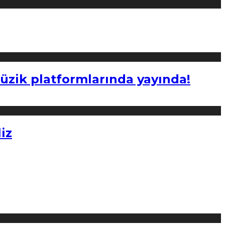
müzik platformlarında yayında!
iz