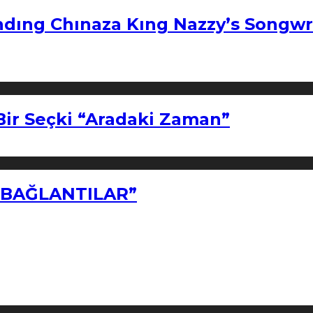
ndıng Chınaza Kıng Nazzy’s Songwr
Bir Seçki “Aradaki Zaman”
Z BAĞLANTILAR”