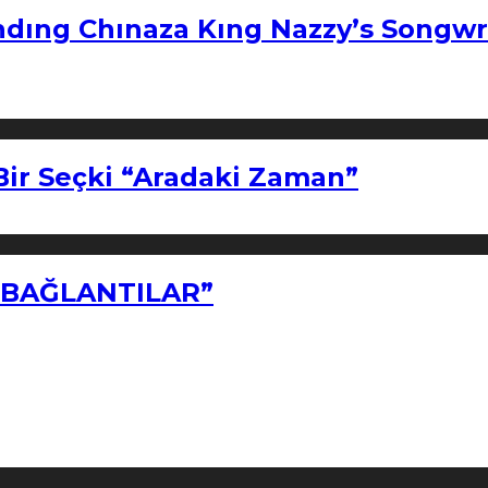
ndıng Chınaza Kıng Nazzy’s Songwr
Bir Seçki “Aradaki Zaman”
Z BAĞLANTILAR”