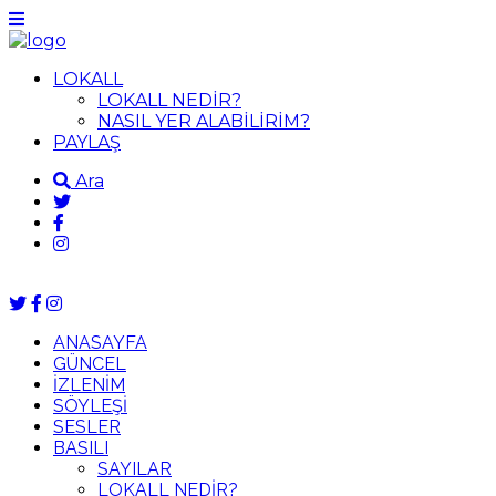
LOKALL
LOKALL NEDİR?
NASIL YER ALABİLİRİM?
PAYLAŞ
Ara
ANASAYFA
GÜNCEL
İZLENİM
SÖYLEŞİ
SESLER
BASILI
SAYILAR
LOKALL NEDİR?