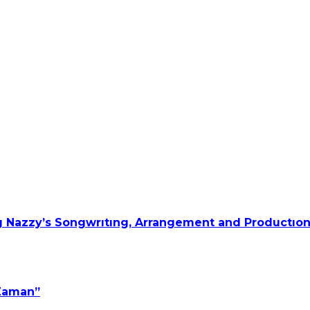
 Nazzy’s Songwrıtıng, Arrangement and Productıon
 Zaman”