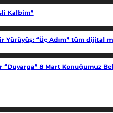
şli Kalbim”
ir Yürüyüş: “Üç Adım” tüm dijital 
r “Duyarga” 8 Mart Konuğumuz Bel