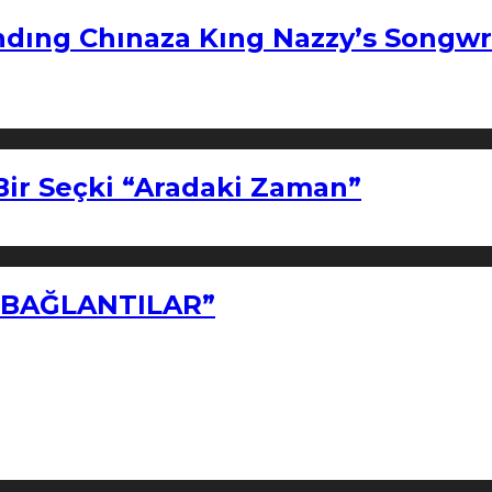
ndıng Chınaza Kıng Nazzy’s Songwr
Bir Seçki “Aradaki Zaman”
Z BAĞLANTILAR”