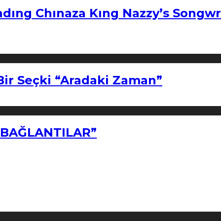
ndıng Chınaza Kıng Nazzy’s Songwr
Bir Seçki “Aradaki Zaman”
Z BAĞLANTILAR”