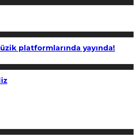
müzik platformlarında yayında!
iz