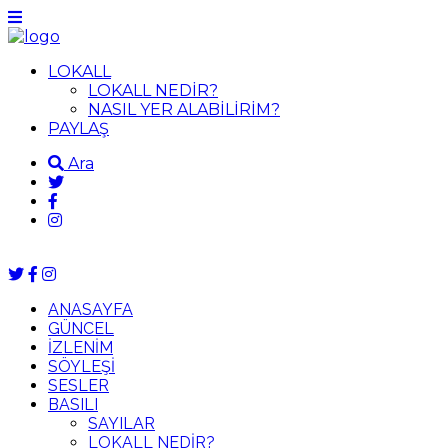
LOKALL
LOKALL NEDİR?
NASIL YER ALABİLİRİM?
PAYLAŞ
Ara
ANASAYFA
GÜNCEL
İZLENİM
SÖYLEŞİ
SESLER
BASILI
SAYILAR
LOKALL NEDİR?