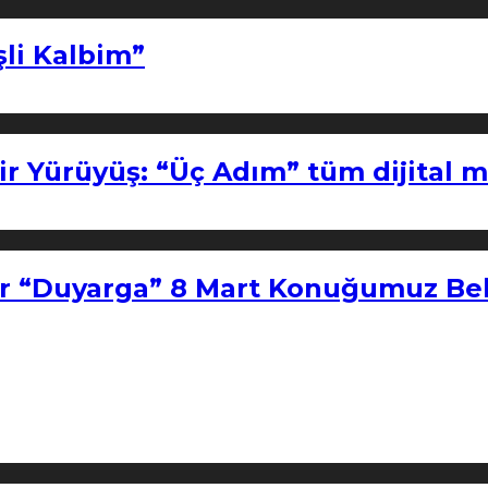
şli Kalbim”
ir Yürüyüş: “Üç Adım” tüm dijital 
r “Duyarga” 8 Mart Konuğumuz Bel