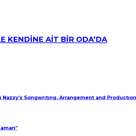
LE KENDİNE AİT BİR ODA’DA
 Nazzy’s Songwrıtıng, Arrangement and Productıon
 Zaman”