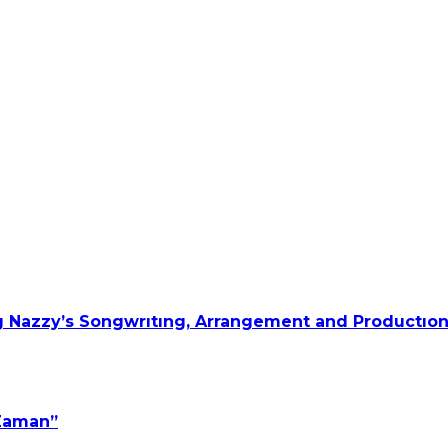
 Nazzy’s Songwrıtıng, Arrangement and Productıon
 Zaman”