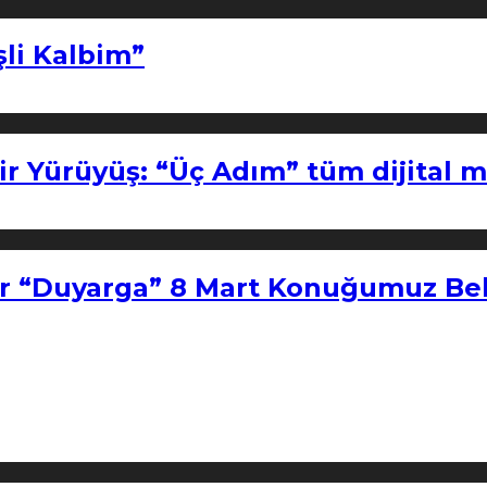
şli Kalbim”
ir Yürüyüş: “Üç Adım” tüm dijital 
r “Duyarga” 8 Mart Konuğumuz Bel