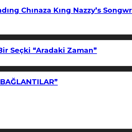
ndıng Chınaza Kıng Nazzy’s Songwr
Bir Seçki “Aradaki Zaman”
Z BAĞLANTILAR”