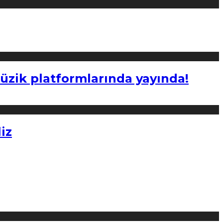
müzik platformlarında yayında!
iz