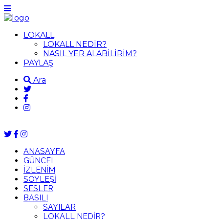
LOKALL
LOKALL NEDİR?
NASIL YER ALABİLİRİM?
PAYLAŞ
Ara
ANASAYFA
GÜNCEL
İZLENİM
SÖYLEŞİ
SESLER
BASILI
SAYILAR
LOKALL NEDİR?