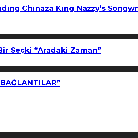
ndıng Chınaza Kıng Nazzy’s Songwr
Bir Seçki “Aradaki Zaman”
Z BAĞLANTILAR”