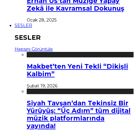
Erhan Us’tan Müziğe Yapay
Zekâ ile Kavramsal Dokunuş
Ocak 28, 2025
SESLER
SESLER
Hepsini Görüntüle
Makbet’ten Yeni Tekli “Dikişli
Kalbim”
Şubat 19, 2026
Siyah Tavşan’dan Tekinsiz Bir
Yürüyüş: “Üç Adım” tüm dijital
müzik platformlarında
yayında!