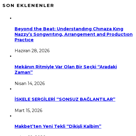
SON EKLENENLER
Beyond the Beat: Understandıng Chınaza Kıng
Nazzy’s Songwrıtıng, Arrangement and Productıon
Practıce
Haziran 28, 2026
Mekânın Ritmiyle Var Olan Bir Seçki “Aradaki
Zaman”
Nisan 14, 2026
İSKELE SERGİLERİ “SONSUZ BAĞLANTILAR”
Mart 15, 2026
Makbet’ten Yeni Tekli “Dikişli Kalbim”