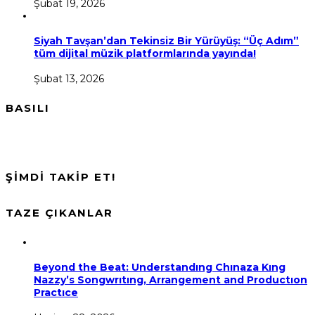
Şubat 19, 2026
Siyah Tavşan’dan Tekinsiz Bir Yürüyüş: “Üç Adım”
tüm dijital müzik platformlarında yayında!
Şubat 13, 2026
BASILI
ŞİMDİ TAKİP ET!
TAZE ÇIKANLAR
Beyond the Beat: Understandıng Chınaza Kıng
Nazzy’s Songwrıtıng, Arrangement and Productıon
Practıce