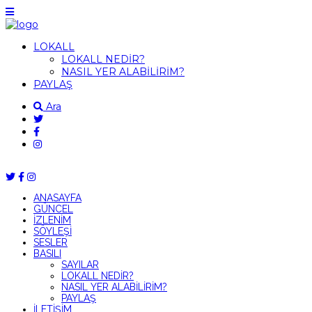
LOKALL
LOKALL NEDİR?
NASIL YER ALABİLİRİM?
PAYLAŞ
Ara
ANASAYFA
GÜNCEL
İZLENİM
SÖYLEŞİ
SESLER
BASILI
SAYILAR
LOKALL NEDİR?
NASIL YER ALABİLİRİM?
PAYLAŞ
İLETİŞİM