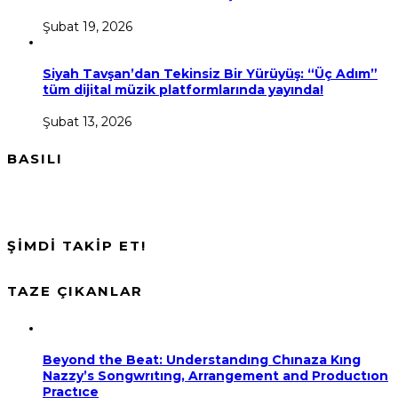
Şubat 19, 2026
Siyah Tavşan’dan Tekinsiz Bir Yürüyüş: “Üç Adım”
tüm dijital müzik platformlarında yayında!
Şubat 13, 2026
BASILI
ŞİMDİ TAKİP ET!
TAZE ÇIKANLAR
Beyond the Beat: Understandıng Chınaza Kıng
Nazzy’s Songwrıtıng, Arrangement and Productıon
Practıce