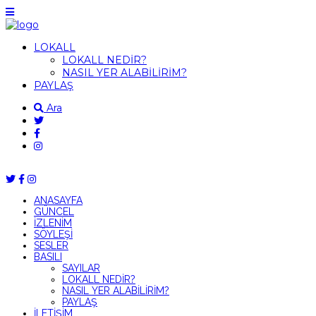
LOKALL
LOKALL NEDİR?
NASIL YER ALABİLİRİM?
PAYLAŞ
Ara
ANASAYFA
GÜNCEL
İZLENİM
SÖYLEŞİ
SESLER
BASILI
SAYILAR
LOKALL NEDİR?
NASIL YER ALABİLİRİM?
PAYLAŞ
İLETİŞİM