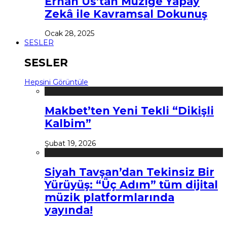
Erhan Us’tan Müziğe Yapay
Zekâ ile Kavramsal Dokunuş
Ocak 28, 2025
SESLER
SESLER
Hepsini Görüntüle
Makbet’ten Yeni Tekli “Dikişli
Kalbim”
Şubat 19, 2026
Siyah Tavşan’dan Tekinsiz Bir
Yürüyüş: “Üç Adım” tüm dijital
müzik platformlarında
yayında!