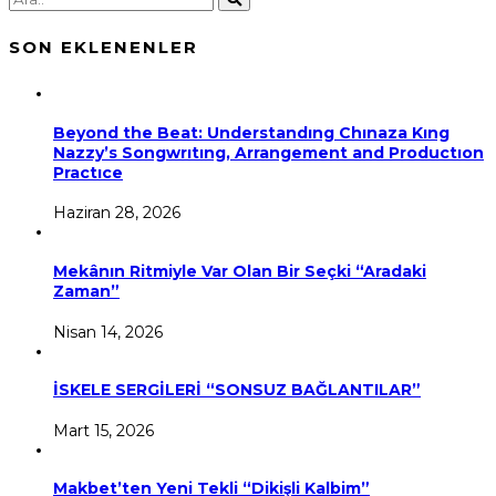
SON EKLENENLER
Beyond the Beat: Understandıng Chınaza Kıng
Nazzy’s Songwrıtıng, Arrangement and Productıon
Practıce
Haziran 28, 2026
Mekânın Ritmiyle Var Olan Bir Seçki “Aradaki
Zaman”
Nisan 14, 2026
İSKELE SERGİLERİ “SONSUZ BAĞLANTILAR”
Mart 15, 2026
Makbet’ten Yeni Tekli “Dikişli Kalbim”