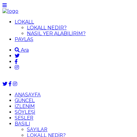
LOKALL
LOKALL NEDİR?
NASIL YER ALABİLİRİM?
PAYLAŞ
Ara
ANASAYFA
GÜNCEL
İZLENİM
SÖYLEŞİ
SESLER
BASILI
SAYILAR
LOKALL NEDİR?