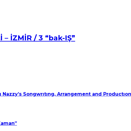
 İZMİR / 3 “bak-IŞ”
 Nazzy’s Songwrıtıng, Arrangement and Productıon
 Zaman”