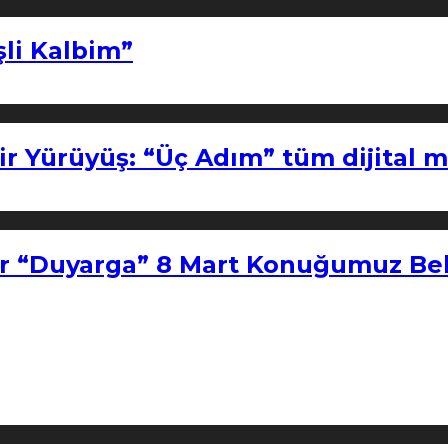
şli Kalbim”
ir Yürüyüş: “Üç Adım” tüm dijital 
r “Duyarga” 8 Mart Konuğumuz Bel