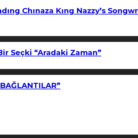
ndıng Chınaza Kıng Nazzy’s Songwr
Bir Seçki “Aradaki Zaman”
Z BAĞLANTILAR”