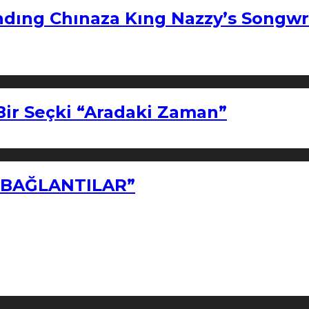
ndıng Chınaza Kıng Nazzy’s Songwr
Bir Seçki “Aradaki Zaman”
Z BAĞLANTILAR”