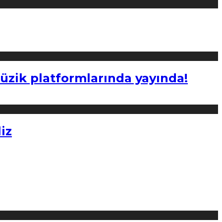
müzik platformlarında yayında!
iz