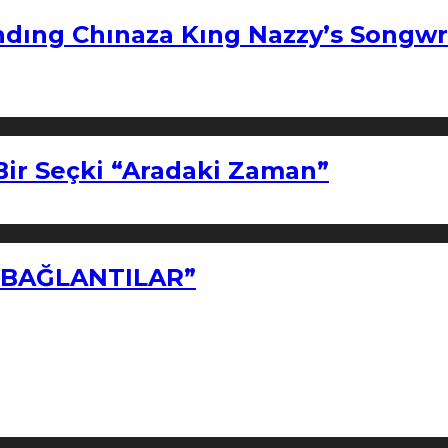
ndıng Chınaza Kıng Nazzy’s Songwr
Bir Seçki “Aradaki Zaman”
Z BAĞLANTILAR”