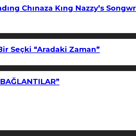
ndıng Chınaza Kıng Nazzy’s Songwr
Bir Seçki “Aradaki Zaman”
Z BAĞLANTILAR”