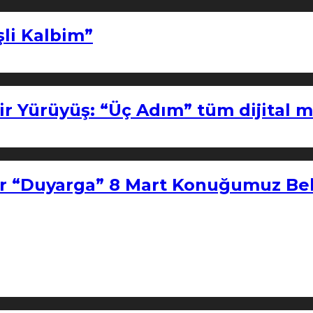
şli Kalbim”
ir Yürüyüş: “Üç Adım” tüm dijital 
r “Duyarga” 8 Mart Konuğumuz Bel