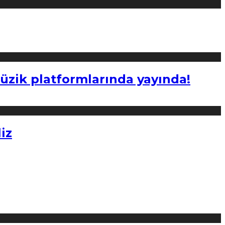
müzik platformlarında yayında!
iz