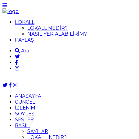
LOKALL
LOKALL NEDİR?
NASIL YER ALABİLİRİM?
PAYLAŞ
Ara
ANASAYFA
GÜNCEL
İZLENİM
SÖYLEŞİ
SESLER
BASILI
SAYILAR
LOKALL NEDİR?