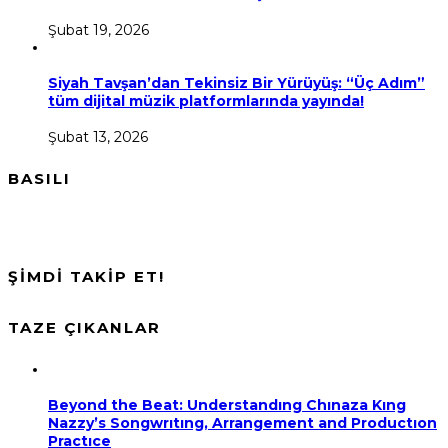
Şubat 19, 2026
Siyah Tavşan’dan Tekinsiz Bir Yürüyüş: “Üç Adım”
tüm dijital müzik platformlarında yayında!
Şubat 13, 2026
BASILI
ŞİMDİ TAKİP ET!
TAZE ÇIKANLAR
Beyond the Beat: Understandıng Chınaza Kıng
Nazzy’s Songwrıtıng, Arrangement and Productıon
Practıce