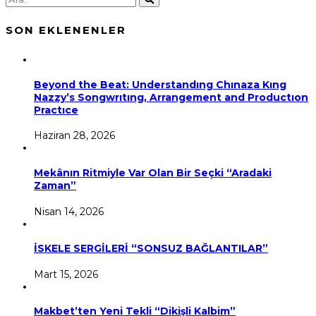
SON EKLENENLER
Beyond the Beat: Understandıng Chınaza Kıng
Nazzy’s Songwrıtıng, Arrangement and Productıon
Practıce
Haziran 28, 2026
Mekânın Ritmiyle Var Olan Bir Seçki “Aradaki
Zaman”
Nisan 14, 2026
İSKELE SERGİLERİ “SONSUZ BAĞLANTILAR”
Mart 15, 2026
Makbet’ten Yeni Tekli “Dikişli Kalbim”