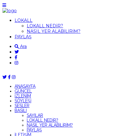
LOKALL
LOKALL NEDİR?
NASIL YER ALABİLİRİM?
PAYLAŞ
Ara
ANASAYFA
GÜNCEL
İZLENİM
SÖYLEŞİ
SESLER
BASILI
SAYILAR
LOKALL NEDİR?
NASIL YER ALABİLİRİM?
PAYLAŞ
İLETİŞİM