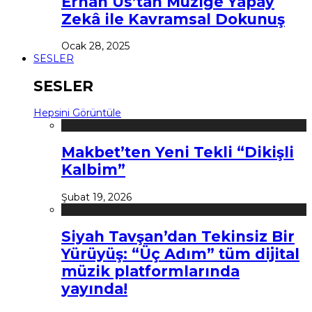
Erhan Us’tan Müziğe Yapay
Zekâ ile Kavramsal Dokunuş
Ocak 28, 2025
SESLER
SESLER
Hepsini Görüntüle
Makbet’ten Yeni Tekli “Dikişli
Kalbim”
Şubat 19, 2026
Siyah Tavşan’dan Tekinsiz Bir
Yürüyüş: “Üç Adım” tüm dijital
müzik platformlarında
yayında!