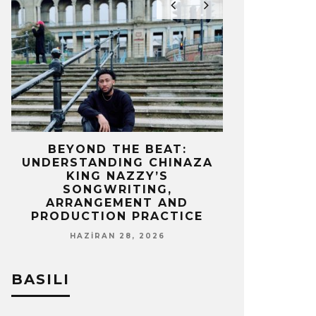
IZ
BEYOND THE BEAT:
MEKÂNIN 
UNDERSTANDING CHINAZA
OLAN BIR 
KING NAZZY’S
Z
SONGWRITING,
NISA
ARRANGEMENT AND
PRODUCTION PRACTICE
HAZIRAN 28, 2026
BASILI