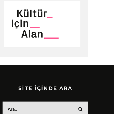
SİTE İÇİNDE ARA
İSKELE SE
BAĞL