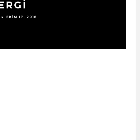
ERGİ
EKIM 17, 2018
SIYAH TAVŞAN’DAN TEKINS
BIR YÜRÜYÜŞ: “ÜÇ ADIM”
TÜM DIJITAL MÜZIK
PLATFORMLARINDA
YAYINDA!
ŞUBAT 13, 2026