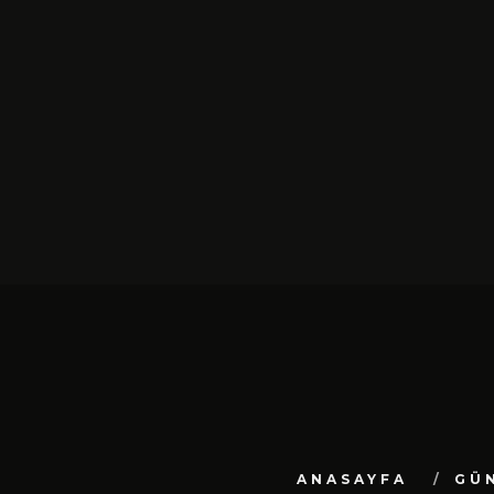
SIYAH TAVŞAN’DAN TEKINSIZ
YÜRÜYÜŞ: “ÜÇ ADIM” TÜ
DIJITAL MÜZIK
PLATFORMLARINDA YAYIN
ŞUBAT 13, 2026
ANASAYFA
GÜ