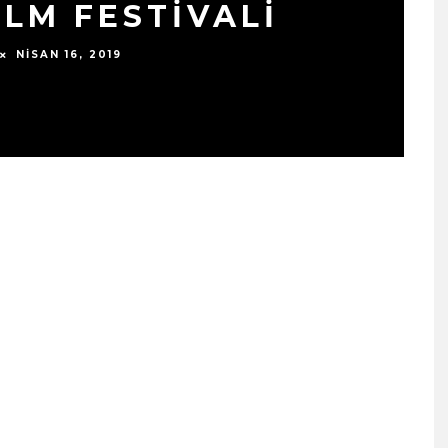
İLM FESTİVALİ
NISAN 16, 2019
SIYAH TAVŞAN’DAN TEKINS
BIR YÜRÜYÜŞ: “ÜÇ ADIM”
TÜM DIJITAL MÜZIK
PLATFORMLARINDA
YAYINDA!
ŞUBAT 13, 2026