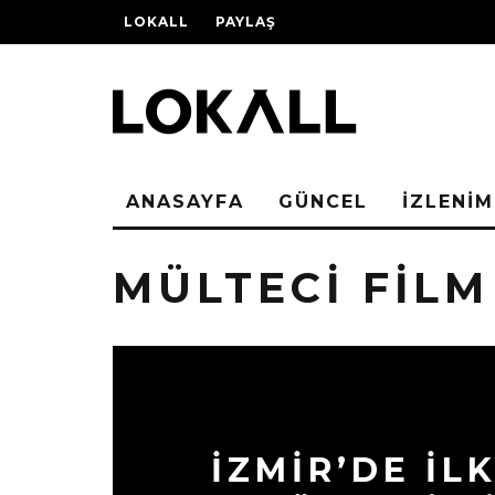
LOKALL
PAYLAŞ
ANASAYFA
GÜNCEL
İZLENİM
MÜLTECI FILM
İZMİR’DE İL