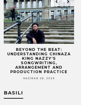
IZ
BEYOND THE BEAT:
MEKÂNIN 
UNDERSTANDING CHINAZA
OLAN BIR 
KING NAZZY’S
Z
SONGWRITING,
NISA
ARRANGEMENT AND
PRODUCTION PRACTICE
HAZIRAN 28, 2026
BASILI