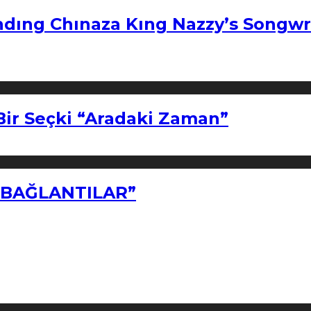
ndıng Chınaza Kıng Nazzy’s Songwr
Bir Seçki “Aradaki Zaman”
Z BAĞLANTILAR”