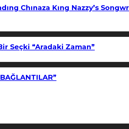
ndıng Chınaza Kıng Nazzy’s Songwr
Bir Seçki “Aradaki Zaman”
Z BAĞLANTILAR”