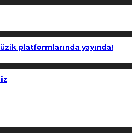
müzik platformlarında yayında!
iz