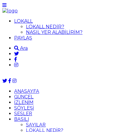
LOKALL
LOKALL NEDİR?
NASIL YER ALABİLİRİM?
PAYLAŞ
Ara
ANASAYFA
GÜNCEL
İZLENİM
SÖYLEŞİ
SESLER
BASILI
SAYILAR
LOKALL NEDİR?