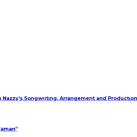
 Nazzy’s Songwrıtıng, Arrangement and Productıon
 Zaman”