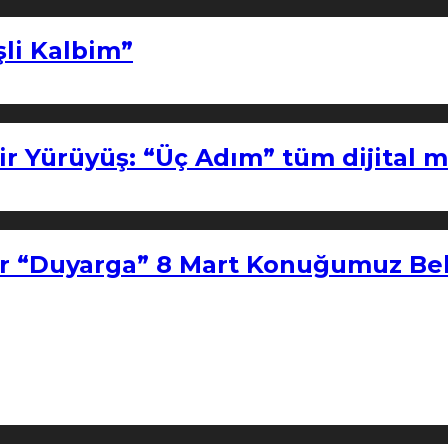
şli Kalbim”
ir Yürüyüş: “Üç Adım” tüm dijital 
r “Duyarga” 8 Mart Konuğumuz Bel