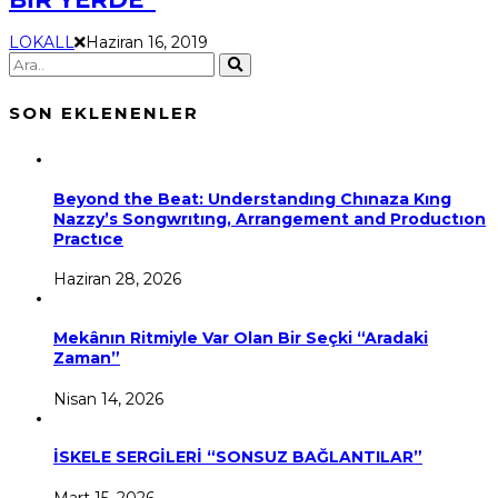
LOKALL
Haziran 16, 2019
SON EKLENENLER
Beyond the Beat: Understandıng Chınaza Kıng
Nazzy’s Songwrıtıng, Arrangement and Productıon
Practıce
Haziran 28, 2026
Mekânın Ritmiyle Var Olan Bir Seçki “Aradaki
Zaman”
Nisan 14, 2026
İSKELE SERGİLERİ “SONSUZ BAĞLANTILAR”
Mart 15, 2026