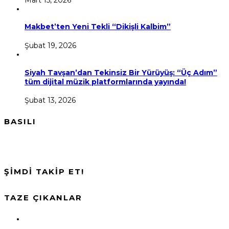
Makbet’ten Yeni Tekli “Dikişli Kalbim”
Şubat 19, 2026
Siyah Tavşan’dan Tekinsiz Bir Yürüyüş: “Üç Adım”
tüm dijital müzik platformlarında yayında!
Şubat 13, 2026
BASILI
ŞİMDİ TAKİP ET!
TAZE ÇIKANLAR