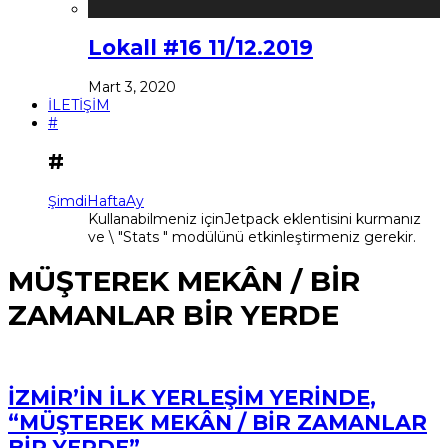
Lokall #16 11/12.2019
Mart 3, 2020
İLETİŞİM
#
#
Şimdi
Hafta
Ay
Kullanabilmeniz içinJetpack eklentisini kurmanız
ve \ "Stats " modülünü etkinleştirmeniz gerekir.
MÜŞTEREK MEKÂN / BİR
ZAMANLAR BİR YERDE
İZMİR’İN İLK YERLEŞİM YERİNDE,
“MÜŞTEREK MEKÂN / BİR ZAMANLAR
BİR YERDE”