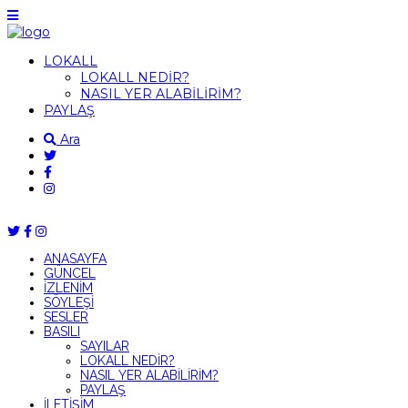
LOKALL
LOKALL NEDİR?
NASIL YER ALABİLİRİM?
PAYLAŞ
Ara
ANASAYFA
GÜNCEL
İZLENİM
SÖYLEŞİ
SESLER
BASILI
SAYILAR
LOKALL NEDİR?
NASIL YER ALABİLİRİM?
PAYLAŞ
İLETİŞİM