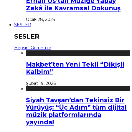
Erhan Us’tan Müziğe Yapay
Zekâ ile Kavramsal Dokunuş
Ocak 28, 2025
SESLER
SESLER
Hepsini Görüntüle
Makbet’ten Yeni Tekli “Dikişli
Kalbim”
Şubat 19, 2026
Siyah Tavşan’dan Tekinsiz Bir
Yürüyüş: “Üç Adım” tüm dijital
müzik platformlarında
yayında!