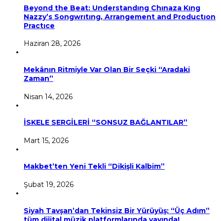
Beyond the Beat: Understandıng Chınaza Kıng
Nazzy’s Songwrıtıng, Arrangement and Productıon
Practıce
Haziran 28, 2026
Mekânın Ritmiyle Var Olan Bir Seçki “Aradaki
Zaman”
Nisan 14, 2026
İSKELE SERGİLERİ “SONSUZ BAĞLANTILAR”
Mart 15, 2026
Makbet’ten Yeni Tekli “Dikişli Kalbim”
Şubat 19, 2026
Siyah Tavşan’dan Tekinsiz Bir Yürüyüş: “Üç Adım”
tüm dijital müzik platformlarında yayında!