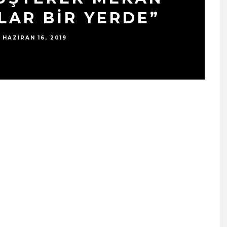
LAR BİR YERDE”
HAZIRAN 16, 2019
SIYAH TAVŞAN’DAN TEKINS
BIR YÜRÜYÜŞ: “ÜÇ ADIM”
TÜM DIJITAL MÜZIK
PLATFORMLARINDA
YAYINDA!
ŞUBAT 13, 2026