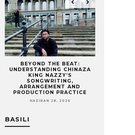
IZ
BEYOND THE BEAT:
MEKÂNIN 
UNDERSTANDING CHINAZA
OLAN BIR 
KING NAZZY’S
Z
SONGWRITING,
NISA
ARRANGEMENT AND
PRODUCTION PRACTICE
HAZIRAN 28, 2026
BASILI