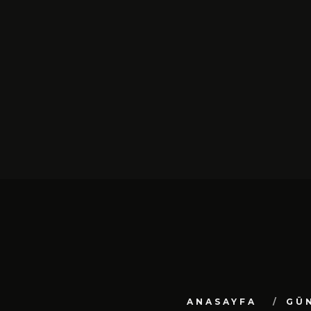
SIYAH TAVŞAN’DAN TEKINSIZ
YÜRÜYÜŞ: “ÜÇ ADIM” TÜ
DIJITAL MÜZIK
PLATFORMLARINDA YAYIN
ŞUBAT 13, 2026
ANASAYFA
GÜ