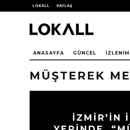
LOKALL
PAYLAŞ
ANASAYFA
GÜNCEL
İZLENİM
MÜŞTEREK M
İZMİR’İN 
YERİNDE, “