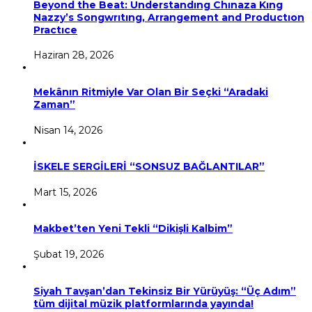
Beyond the Beat: Understandıng Chınaza Kıng
Nazzy’s Songwrıtıng, Arrangement and Productıon
Practıce
Haziran 28, 2026
Mekânın Ritmiyle Var Olan Bir Seçki “Aradaki
Zaman”
Nisan 14, 2026
İSKELE SERGİLERİ “SONSUZ BAĞLANTILAR”
Mart 15, 2026
Makbet’ten Yeni Tekli “Dikişli Kalbim”
Şubat 19, 2026
Siyah Tavşan’dan Tekinsiz Bir Yürüyüş: “Üç Adım”
tüm dijital müzik platformlarında yayında!