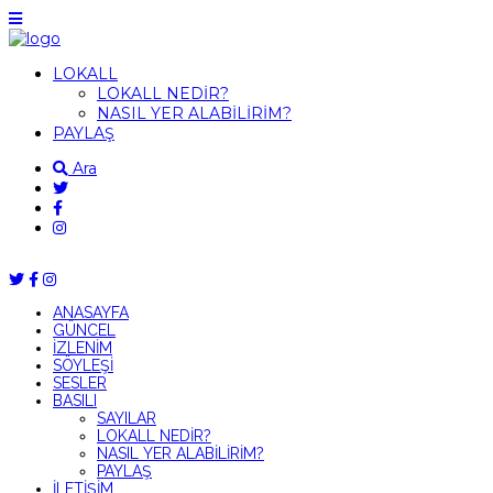
LOKALL
LOKALL NEDİR?
NASIL YER ALABİLİRİM?
PAYLAŞ
Ara
ANASAYFA
GÜNCEL
İZLENİM
SÖYLEŞİ
SESLER
BASILI
SAYILAR
LOKALL NEDİR?
NASIL YER ALABİLİRİM?
PAYLAŞ
İLETİŞİM