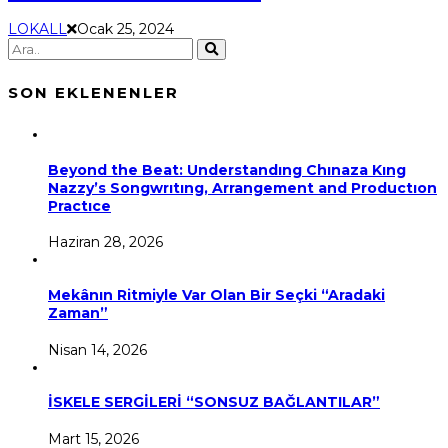
LOKALL
Ocak 25, 2024
SON EKLENENLER
Beyond the Beat: Understandıng Chınaza Kıng
Nazzy’s Songwrıtıng, Arrangement and Productıon
Practıce
Haziran 28, 2026
Mekânın Ritmiyle Var Olan Bir Seçki “Aradaki
Zaman”
Nisan 14, 2026
İSKELE SERGİLERİ “SONSUZ BAĞLANTILAR”
Mart 15, 2026