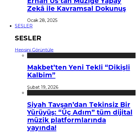
Erhan Us’tan Müziğe Yapay
Zekâ ile Kavramsal Dokunuş
Ocak 28, 2025
SESLER
SESLER
Hepsini Görüntüle
Makbet’ten Yeni Tekli “Dikişli
Kalbim”
Şubat 19, 2026
Siyah Tavşan’dan Tekinsiz Bir
Yürüyüş: “Üç Adım” tüm dijital
müzik platformlarında
yayında!