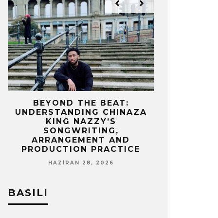
IZ
BEYOND THE BEAT:
MEKÂNIN 
UNDERSTANDING CHINAZA
OLAN BIR 
KING NAZZY’S
Z
SONGWRITING,
NISA
ARRANGEMENT AND
PRODUCTION PRACTICE
HAZIRAN 28, 2026
BASILI