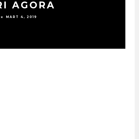
RI AGORA
MART 4, 2019
SIYAH TAVŞAN’DAN TEKINS
BIR YÜRÜYÜŞ: “ÜÇ ADIM”
TÜM DIJITAL MÜZIK
PLATFORMLARINDA
YAYINDA!
ŞUBAT 13, 2026