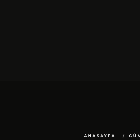
SIYAH TAVŞAN’DAN TEKINSIZ
YÜRÜYÜŞ: “ÜÇ ADIM” TÜ
DIJITAL MÜZIK
PLATFORMLARINDA YAYIN
ŞUBAT 13, 2026
ANASAYFA
GÜ