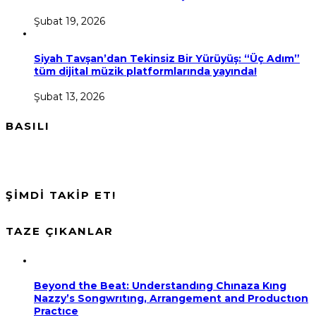
Şubat 19, 2026
Siyah Tavşan’dan Tekinsiz Bir Yürüyüş: “Üç Adım”
tüm dijital müzik platformlarında yayında!
Şubat 13, 2026
BASILI
ŞİMDİ TAKİP ET!
TAZE ÇIKANLAR
Beyond the Beat: Understandıng Chınaza Kıng
Nazzy’s Songwrıtıng, Arrangement and Productıon
Practıce