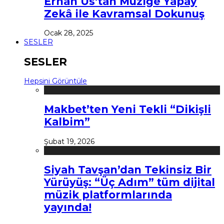
Erhan Us’tan Müziğe Yapay
Zekâ ile Kavramsal Dokunuş
Ocak 28, 2025
SESLER
SESLER
Hepsini Görüntüle
Makbet’ten Yeni Tekli “Dikişli
Kalbim”
Şubat 19, 2026
Siyah Tavşan’dan Tekinsiz Bir
Yürüyüş: “Üç Adım” tüm dijital
müzik platformlarında
yayında!