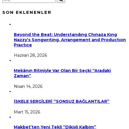
SON EKLENENLER
Beyond the Beat: Understandıng Chınaza Kıng
Nazzy’s Songwrıtıng, Arrangement and Productıon
Practıce
Haziran 28, 2026
Mekânın Ritmiyle Var Olan Bir Seçki “Aradaki
Zaman”
Nisan 14, 2026
İSKELE SERGİLERİ “SONSUZ BAĞLANTILAR”
Mart 15, 2026
Makbet’ten Yeni Tekli “Dikişli Kalbim”