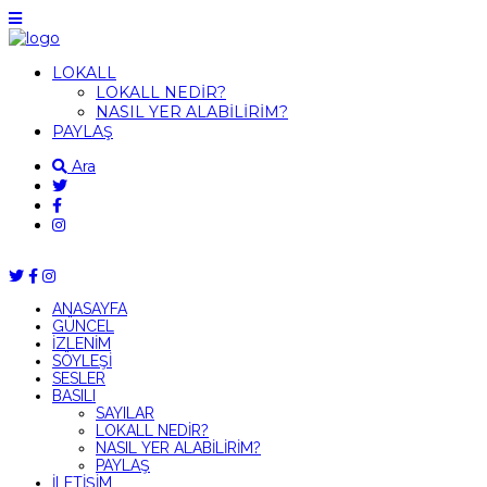
LOKALL
LOKALL NEDİR?
NASIL YER ALABİLİRİM?
PAYLAŞ
Ara
ANASAYFA
GÜNCEL
İZLENİM
SÖYLEŞİ
SESLER
BASILI
SAYILAR
LOKALL NEDİR?
NASIL YER ALABİLİRİM?
PAYLAŞ
İLETİŞİM