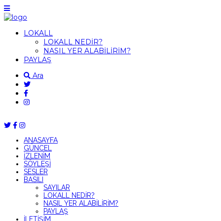
LOKALL
LOKALL NEDİR?
NASIL YER ALABİLİRİM?
PAYLAŞ
Ara
ANASAYFA
GÜNCEL
İZLENİM
SÖYLEŞİ
SESLER
BASILI
SAYILAR
LOKALL NEDİR?
NASIL YER ALABİLİRİM?
PAYLAŞ
İLETİŞİM