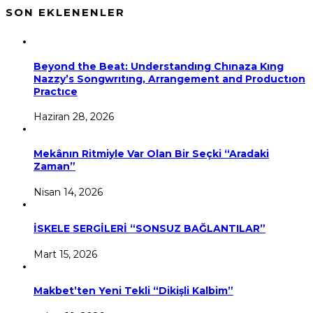
SON EKLENENLER
Beyond the Beat: Understandıng Chınaza Kıng
Nazzy’s Songwrıtıng, Arrangement and Productıon
Practıce
Haziran 28, 2026
Mekânın Ritmiyle Var Olan Bir Seçki “Aradaki
Zaman”
Nisan 14, 2026
İSKELE SERGİLERİ “SONSUZ BAĞLANTILAR”
Mart 15, 2026
Makbet’ten Yeni Tekli “Dikişli Kalbim”