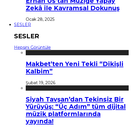
Erhan Us’tan Müziğe Yapay
Zekâ ile Kavramsal Dokunuş
Ocak 28, 2025
SESLER
SESLER
Hepsini Görüntüle
Makbet’ten Yeni Tekli “Dikişli
Kalbim”
Şubat 19, 2026
Siyah Tavşan’dan Tekinsiz Bir
Yürüyüş: “Üç Adım” tüm dijital
müzik platformlarında
yayında!