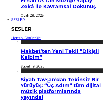
Erhan Us’tan Müziğe Yapay
Zekâ ile Kavramsal Dokunuş
Ocak 28, 2025
SESLER
SESLER
Hepsini Görüntüle
Makbet’ten Yeni Tekli “Dikişli
Kalbim”
Şubat 19, 2026
Siyah Tavşan’dan Tekinsiz Bir
Yürüyüş: “Üç Adım” tüm dijital
müzik platformlarında
yayında!