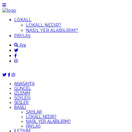
LOKALL
LOKALL NEDİR?
NASIL YER ALABİLİRİM?
PAYLAŞ
Ara
ANASAYFA
GÜNCEL
İZLENİM
SÖYLEŞİ
SESLER
BASILI
SAYILAR
LOKALL NEDİR?
NASIL YER ALABİLİRİM?
PAYLAŞ
İLETİŞİM