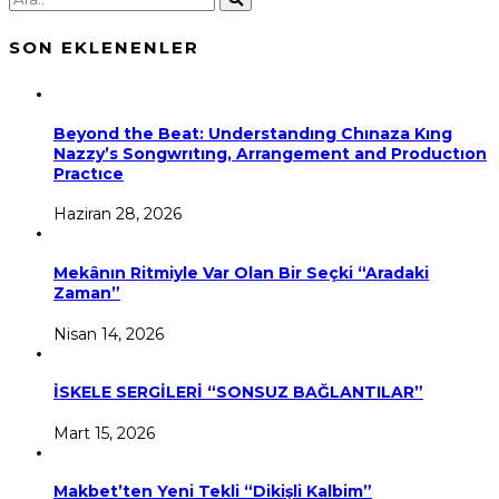
SON EKLENENLER
Beyond the Beat: Understandıng Chınaza Kıng
Nazzy’s Songwrıtıng, Arrangement and Productıon
Practıce
Haziran 28, 2026
Mekânın Ritmiyle Var Olan Bir Seçki “Aradaki
Zaman”
Nisan 14, 2026
İSKELE SERGİLERİ “SONSUZ BAĞLANTILAR”
Mart 15, 2026
Makbet’ten Yeni Tekli “Dikişli Kalbim”