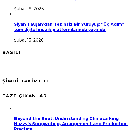
Şubat 19, 2026
Siyah Tavşan’dan Tekinsiz Bir Yürüyüş: “Üç Adım”
tüm dijital müzik platformlarında yayında!
Şubat 13, 2026
BASILI
ŞİMDİ TAKİP ET!
TAZE ÇIKANLAR
Beyond the Beat: Understandıng Chınaza Kıng
Nazzy’s Songwrıtıng, Arrangement and Productıon
Practıce