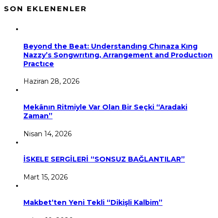
SON EKLENENLER
Beyond the Beat: Understandıng Chınaza Kıng
Nazzy’s Songwrıtıng, Arrangement and Productıon
Practıce
Haziran 28, 2026
Mekânın Ritmiyle Var Olan Bir Seçki “Aradaki
Zaman”
Nisan 14, 2026
İSKELE SERGİLERİ “SONSUZ BAĞLANTILAR”
Mart 15, 2026
Makbet’ten Yeni Tekli “Dikişli Kalbim”