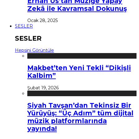
Erhan Us’tan Müziğe Yapay
Zekâ ile Kavramsal Dokunuş
Ocak 28, 2025
SESLER
SESLER
Hepsini Görüntüle
Makbet’ten Yeni Tekli “Dikişli
Kalbim”
Şubat 19, 2026
Siyah Tavşan’dan Tekinsiz Bir
Yürüyüş: “Üç Adım” tüm dijital
müzik platformlarında
yayında!