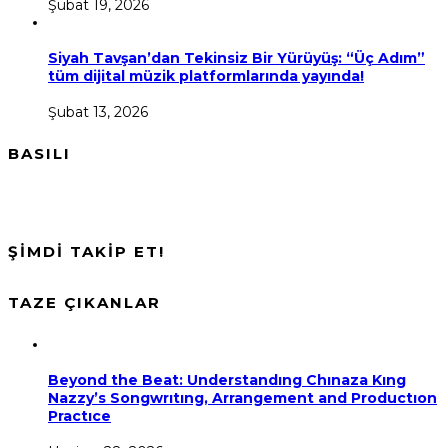
Şubat 19, 2026
Siyah Tavşan’dan Tekinsiz Bir Yürüyüş: “Üç Adım”
tüm dijital müzik platformlarında yayında!
Şubat 13, 2026
BASILI
ŞİMDİ TAKİP ET!
TAZE ÇIKANLAR
Beyond the Beat: Understandıng Chınaza Kıng
Nazzy’s Songwrıtıng, Arrangement and Productıon
Practıce