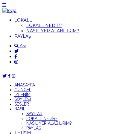
LOKALL
LOKALL NEDİR?
NASIL YER ALABİLİRİM?
PAYLAŞ
Ara
ANASAYFA
GÜNCEL
İZLENİM
SÖYLEŞİ
SESLER
BASILI
SAYILAR
LOKALL NEDİR?
NASIL YER ALABİLİRİM?
PAYLAŞ
İLETİŞİM