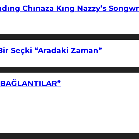
ndıng Chınaza Kıng Nazzy’s Songwr
Bir Seçki “Aradaki Zaman”
Z BAĞLANTILAR”