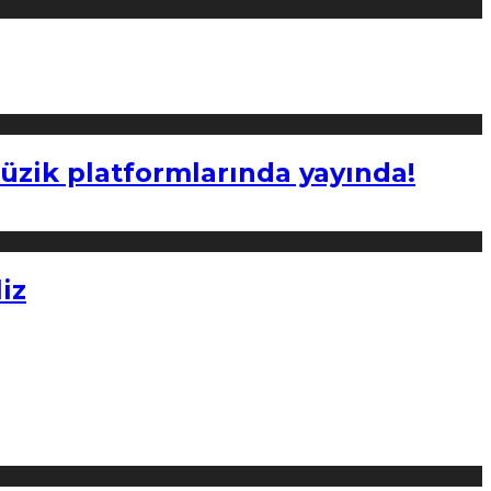
müzik platformlarında yayında!
iz