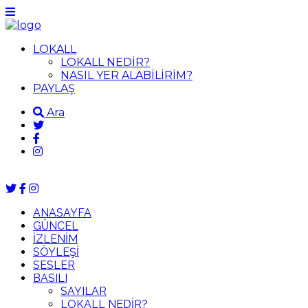
LOKALL
LOKALL NEDİR?
NASIL YER ALABİLİRİM?
PAYLAŞ
Ara
ANASAYFA
GÜNCEL
İZLENİM
SÖYLEŞİ
SESLER
BASILI
SAYILAR
LOKALL NEDİR?