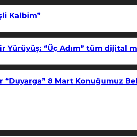
şli Kalbim”
ir Yürüyüş: “Üç Adım” tüm dijital 
r “Duyarga” 8 Mart Konuğumuz Bel