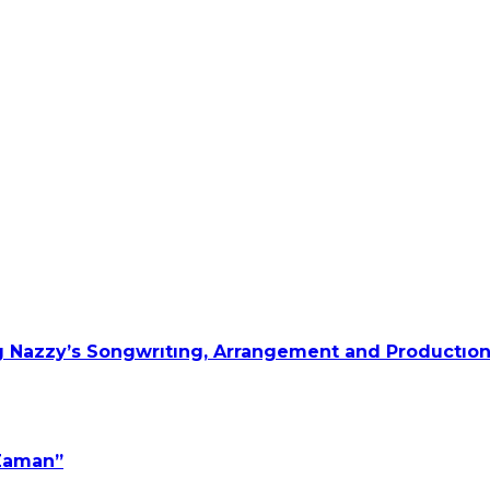
 Nazzy’s Songwrıtıng, Arrangement and Productıon
 Zaman”