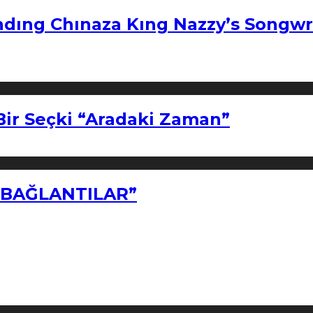
ndıng Chınaza Kıng Nazzy’s Songwr
Bir Seçki “Aradaki Zaman”
Z BAĞLANTILAR”