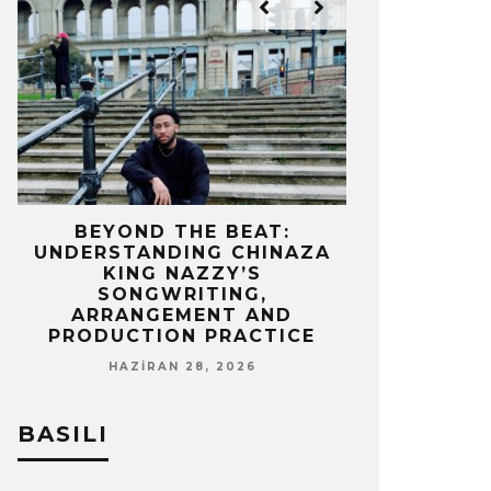
IZ
BEYOND THE BEAT:
MEKÂNIN 
UNDERSTANDING CHINAZA
OLAN BIR 
KING NAZZY’S
Z
SONGWRITING,
NISA
ARRANGEMENT AND
PRODUCTION PRACTICE
HAZIRAN 28, 2026
BASILI