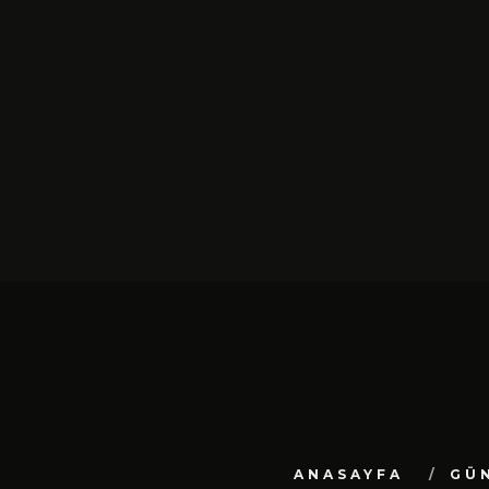
SIYAH TAVŞAN’DAN TEKINSIZ
YÜRÜYÜŞ: “ÜÇ ADIM” TÜ
DIJITAL MÜZIK
PLATFORMLARINDA YAYIN
ŞUBAT 13, 2026
ANASAYFA
GÜ