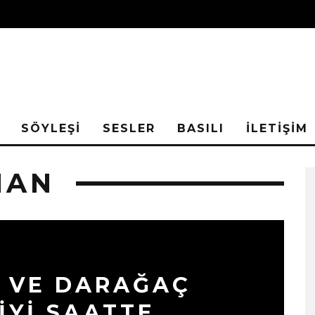
SÖYLEŞİ
SESLER
BASILI
İLETİŞİM
HAN
R VE DARAĞAÇ
İYI SAATTE