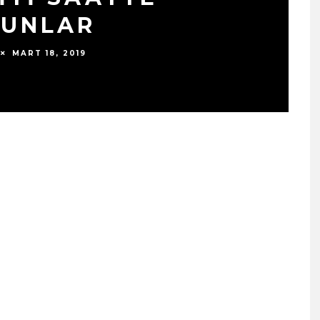
SUNLAR
MART 18, 2019
SIYAH TAVŞAN’DAN TEKINS
BIR YÜRÜYÜŞ: “ÜÇ ADIM”
TÜM DIJITAL MÜZIK
PLATFORMLARINDA
YAYINDA!
ŞUBAT 13, 2026