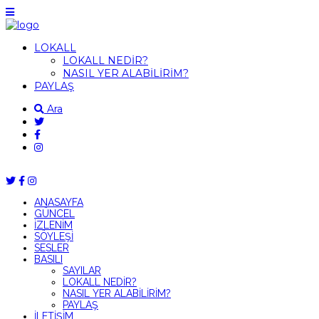
LOKALL
LOKALL NEDİR?
NASIL YER ALABİLİRİM?
PAYLAŞ
Ara
ANASAYFA
GÜNCEL
İZLENİM
SÖYLEŞİ
SESLER
BASILI
SAYILAR
LOKALL NEDİR?
NASIL YER ALABİLİRİM?
PAYLAŞ
İLETİŞİM