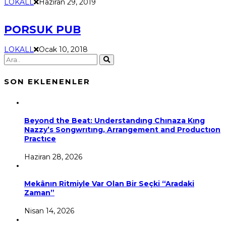
LOKALL
Haziran 29, 2019
PORSUK PUB
LOKALL
Ocak 10, 2018
SON EKLENENLER
Beyond the Beat: Understandıng Chınaza Kıng
Nazzy’s Songwrıtıng, Arrangement and Productıon
Practıce
Haziran 28, 2026
Mekânın Ritmiyle Var Olan Bir Seçki “Aradaki
Zaman”
Nisan 14, 2026