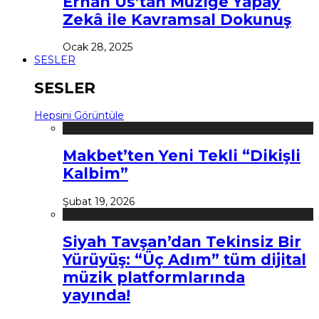
Erhan Us’tan Müziğe Yapay
Zekâ ile Kavramsal Dokunuş
Ocak 28, 2025
SESLER
SESLER
Hepsini Görüntüle
Makbet’ten Yeni Tekli “Dikişli
Kalbim”
Şubat 19, 2026
Siyah Tavşan’dan Tekinsiz Bir
Yürüyüş: “Üç Adım” tüm dijital
müzik platformlarında
yayında!