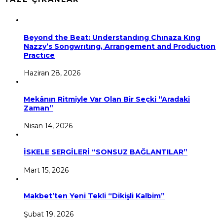
Beyond the Beat: Understandıng Chınaza Kıng
Nazzy’s Songwrıtıng, Arrangement and Productıon
Practıce
Haziran 28, 2026
Mekânın Ritmiyle Var Olan Bir Seçki “Aradaki
Zaman”
Nisan 14, 2026
İSKELE SERGİLERİ “SONSUZ BAĞLANTILAR”
Mart 15, 2026
Makbet’ten Yeni Tekli “Dikişli Kalbim”
Şubat 19, 2026