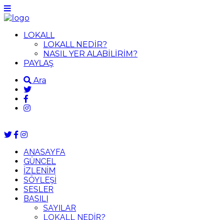
LOKALL
LOKALL NEDİR?
NASIL YER ALABİLİRİM?
PAYLAŞ
Ara
ANASAYFA
GÜNCEL
İZLENİM
SÖYLEŞİ
SESLER
BASILI
SAYILAR
LOKALL NEDİR?