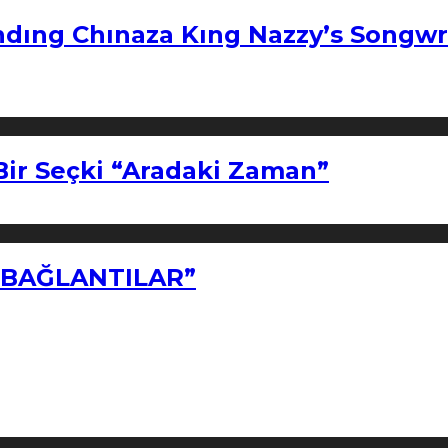
ndıng Chınaza Kıng Nazzy’s Songwr
Bir Seçki “Aradaki Zaman”
Z BAĞLANTILAR”