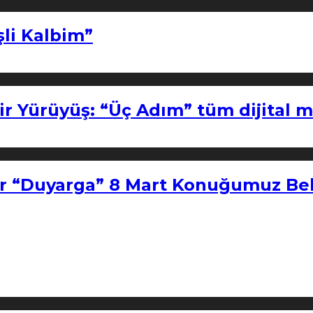
şli Kalbim”
ir Yürüyüş: “Üç Adım” tüm dijital 
r “Duyarga” 8 Mart Konuğumuz Bel