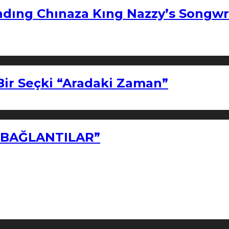
ndıng Chınaza Kıng Nazzy’s Songwr
Bir Seçki “Aradaki Zaman”
Z BAĞLANTILAR”