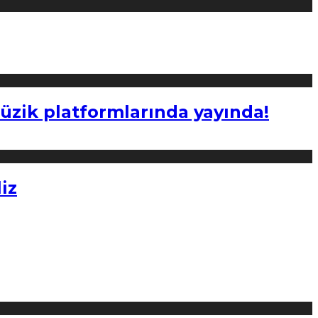
müzik platformlarında yayında!
iz