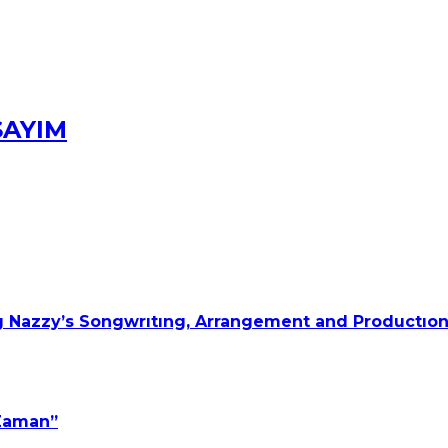
SAYIM
 Nazzy’s Songwrıtıng, Arrangement and Productıon
 Zaman”