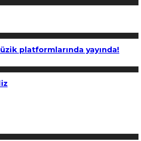
müzik platformlarında yayında!
iz