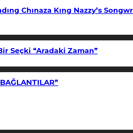
ndıng Chınaza Kıng Nazzy’s Songwr
Bir Seçki “Aradaki Zaman”
Z BAĞLANTILAR”