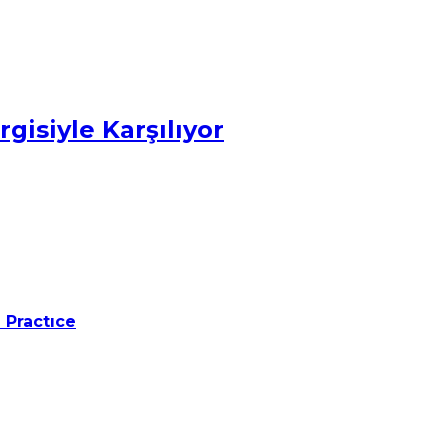
gisiyle Karşılıyor
 Practıce