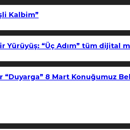
şli Kalbim”
ir Yürüyüş: “Üç Adım” tüm dijital 
r “Duyarga” 8 Mart Konuğumuz Bel