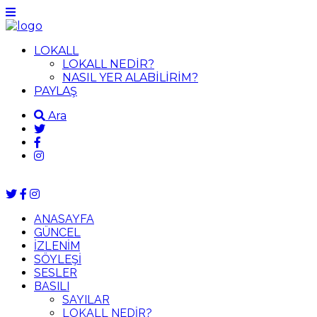
LOKALL
LOKALL NEDİR?
NASIL YER ALABİLİRİM?
PAYLAŞ
Ara
ANASAYFA
GÜNCEL
İZLENİM
SÖYLEŞİ
SESLER
BASILI
SAYILAR
LOKALL NEDİR?