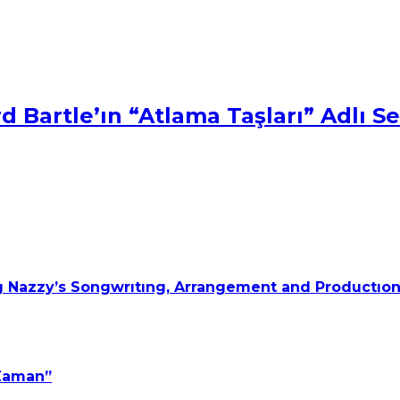
 Bartle’ın “Atlama Taşları” Adlı Ser
 Nazzy’s Songwrıtıng, Arrangement and Productıon
 Zaman”