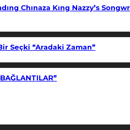
ndıng Chınaza Kıng Nazzy’s Songwr
Bir Seçki “Aradaki Zaman”
Z BAĞLANTILAR”