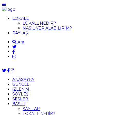
LOKALL
LOKALL NEDİR?
NASIL YER ALABİLİRİM?
PAYLAŞ
Ara
ANASAYFA
GÜNCEL
İZLENİM
SÖYLEŞİ
SESLER
BASILI
SAYILAR
LOKALL NEDİR?