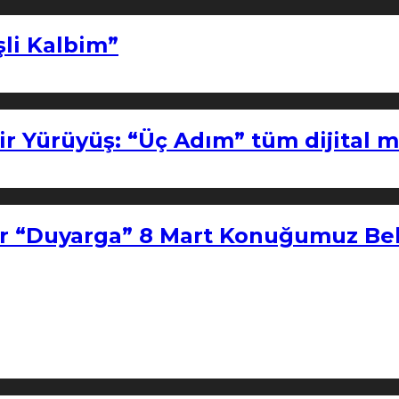
şli Kalbim”
ir Yürüyüş: “Üç Adım” tüm dijital 
r “Duyarga” 8 Mart Konuğumuz Bel