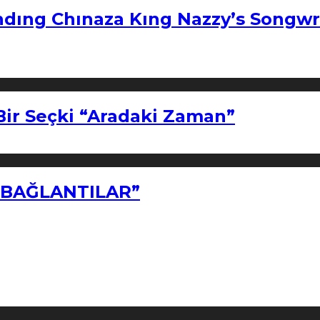
ndıng Chınaza Kıng Nazzy’s Songwr
Bir Seçki “Aradaki Zaman”
Z BAĞLANTILAR”