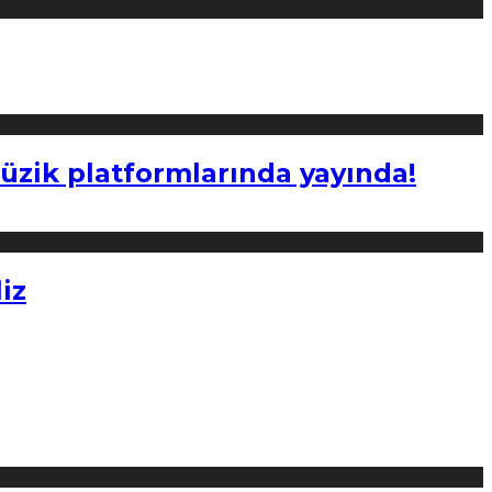
müzik platformlarında yayında!
iz