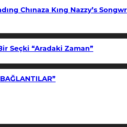
ndıng Chınaza Kıng Nazzy’s Songwr
Bir Seçki “Aradaki Zaman”
Z BAĞLANTILAR”