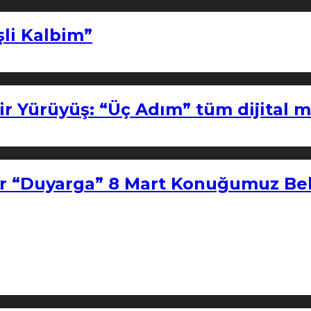
şli Kalbim”
ir Yürüyüş: “Üç Adım” tüm dijital 
r “Duyarga” 8 Mart Konuğumuz Bel