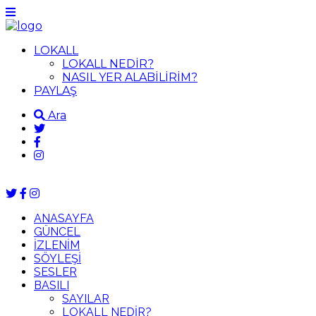
LOKALL
LOKALL NEDİR?
NASIL YER ALABİLİRİM?
PAYLAŞ
Ara
ANASAYFA
GÜNCEL
İZLENİM
SÖYLEŞİ
SESLER
BASILI
SAYILAR
LOKALL NEDİR?