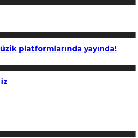
müzik platformlarında yayında!
iz