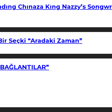
ndıng Chınaza Kıng Nazzy’s Songwr
Bir Seçki “Aradaki Zaman”
Z BAĞLANTILAR”