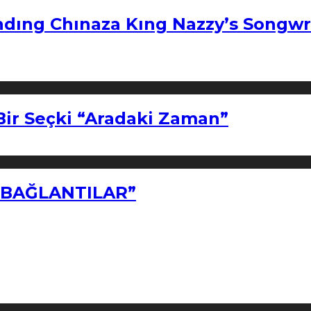
ndıng Chınaza Kıng Nazzy’s Songwr
Bir Seçki “Aradaki Zaman”
Z BAĞLANTILAR”