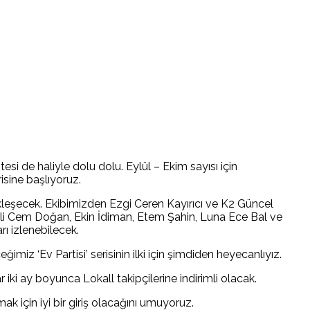
esi de haliyle dolu dolu. Eylül – Ekim sayısı için
risine başlıyoruz.
ekleşecek. Ekibimizden Ezgi Ceren Kayırıcı ve K2 Güncel
 Ali Cem Doğan, Ekin İdiman, Etem Şahin, Luna Ece Bal ve
ı izlenebilecek.
miz ‘Ev Partisi’ serisinin ilki için şimdiden heyecanlıyız.
iki ay boyunca Lokall takipçilerine indirimli olacak.
k için iyi bir giriş olacağını umuyoruz.