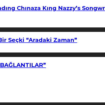
ndıng Chınaza Kıng Nazzy’s Songwr
Bir Seçki “Aradaki Zaman”
Z BAĞLANTILAR”