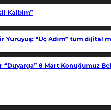
şli Kalbim”
ir Yürüyüş: “Üç Adım” tüm dijital 
r “Duyarga” 8 Mart Konuğumuz Bel