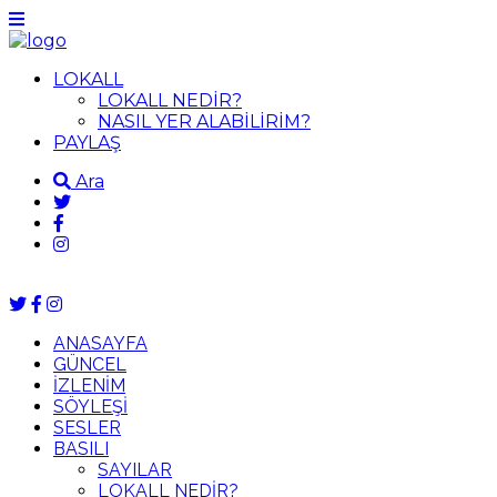
LOKALL
LOKALL NEDİR?
NASIL YER ALABİLİRİM?
PAYLAŞ
Ara
ANASAYFA
GÜNCEL
İZLENİM
SÖYLEŞİ
SESLER
BASILI
SAYILAR
LOKALL NEDİR?