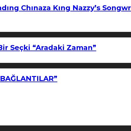
ndıng Chınaza Kıng Nazzy’s Songwr
Bir Seçki “Aradaki Zaman”
Z BAĞLANTILAR”