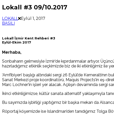
Lokall #3 09/10.2017
LOKALL
Eylül 1, 2017
BASILI
Lokall İzmir Kent Rehberi #3
Eylül-Ekim 2017
Merhaba,
Sonbaharın gelmesiyle İzmir’de kıpırdanmalar artıyor. Üçüncü sa
hazırladığımız etkinlik seçkimizde biz de iki etkinliğimiz ile ye
‘Amfibiyen’ başlığı altındaki sergi 26 Eylül’de Kemeraltı’nın
Sanat Merkezi proje koordinatörü, Maquis Projects’in eş-dir
Marc Lochner’in işleri yer alacak. Açılışın devamında sergi s
İkinci etkinliğimizse, kültür sanata alternatif yaklaşımıyla ta
Bu sayımızda işbirliği yaptığımız bir başka mekan da Alsancak’
Röportaj köşemizde ise Islandman’den tanıdığımız Tolga Böyük 