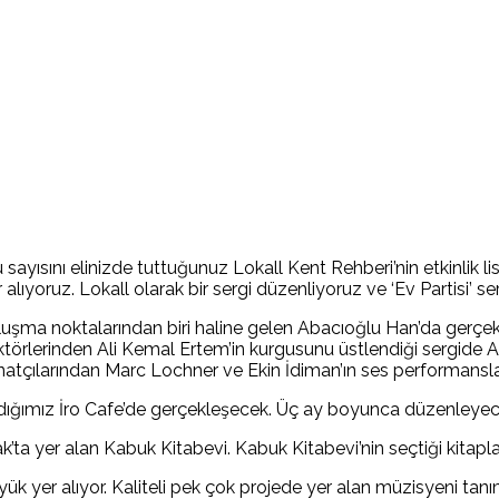
yısını elinizde tuttuğunuz Lokall Kent Rehberi’nin etkinlik list
r alıyoruz. Lokall olarak bir sergi düzenliyoruz ve ‘Ev Partisi’ se
 buluşma noktalarından biri haline gelen Abacıoğlu Han’da gerç
ektörlerinden Ali Kemal Ertem’in kurgusunu üstlendiği sergide
anatçılarından Marc Lochner ve Ekin İdiman’ın ses performanslar
nıdığımız İro Cafe’de gerçekleşecek. Üç ay boyunca düzenleyeceği
ta yer alan Kabuk Kitabevi. Kabuk Kitabevi’nin seçtiği kitaplar 
yer alıyor. Kaliteli pek çok projede yer alan müzisyeni tanıma