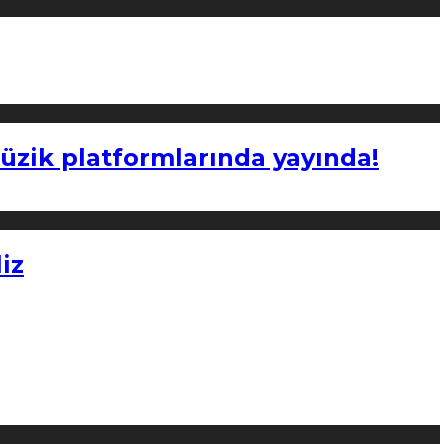
müzik platformlarında yayında!
iz