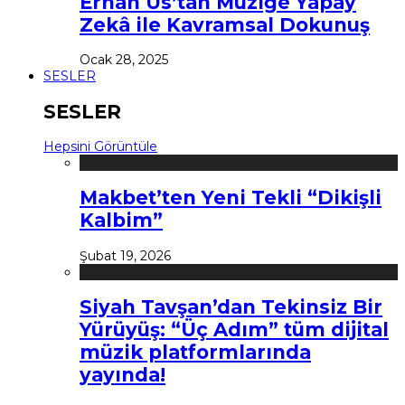
Erhan Us’tan Müziğe Yapay
Zekâ ile Kavramsal Dokunuş
Ocak 28, 2025
SESLER
SESLER
Hepsini Görüntüle
Makbet’ten Yeni Tekli “Dikişli
Kalbim”
Şubat 19, 2026
Siyah Tavşan’dan Tekinsiz Bir
Yürüyüş: “Üç Adım” tüm dijital
müzik platformlarında
yayında!