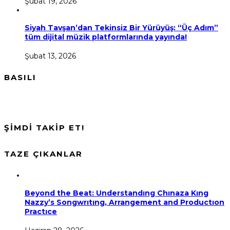
Şubat 19, 2026
Siyah Tavşan’dan Tekinsiz Bir Yürüyüş: “Üç Adım”
tüm dijital müzik platformlarında yayında!
Şubat 13, 2026
BASILI
ŞİMDİ TAKİP ET!
TAZE ÇIKANLAR
Beyond the Beat: Understandıng Chınaza Kıng
Nazzy’s Songwrıtıng, Arrangement and Productıon
Practıce