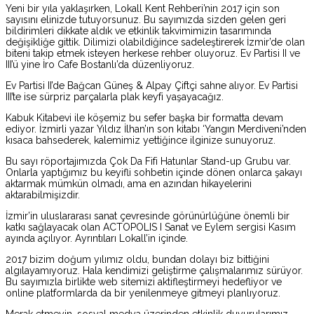
Yeni bir yıla yaklaşırken, Lokall Kent Rehberi’nin 2017 için son
sayısını elinizde tutuyorsunuz. Bu sayımızda sizden gelen geri
bildirimleri dikkate aldık ve etkinlik takvimimizin tasarımında
değişikliğe gittik. Dilimizi olabildiğince sadeleştirerek İzmir’de olan
biteni takip etmek isteyen herkese rehber oluyoruz. Ev Partisi II ve
III’ü yine İro Cafe Bostanlı’da düzenliyoruz.
Ev Partisi II’de Bağcan Güneş & Alpay Çiftçi sahne alıyor. Ev Partisi
III’te ise sürpriz parçalarla plak keyfi yaşayacağız.
Kabuk Kitabevi ile köşemiz bu sefer başka bir formatta devam
ediyor. İzmirli yazar Yıldız İlhan’ın son kitabı ‘Yangın Merdiveni’nden
kısaca bahsederek, kalemimiz yettiğince ilginize sunuyoruz.
Bu sayı röportajımızda Çok Da Fifi Hatunlar Stand-up Grubu var.
Onlarla yaptığımız bu keyifli sohbetin içinde dönen onlarca şakayı
aktarmak mümkün olmadı, ama en azından hikayelerini
aktarabilmişizdir.
İzmir’in uluslararası sanat çevresinde görünürlüğüne önemli bir
katkı sağlayacak olan ACTOPOLIS I Sanat ve Eylem sergisi Kasım
ayında açılıyor. Ayrıntıları Lokall’in içinde.
2017 bizim doğum yılımız oldu, bundan dolayı biz bittiğini
algılayamıyoruz. Hala kendimizi geliştirme çalışmalarımız sürüyor.
Bu sayımızla birlikte web sitemizi aktifleştirmeyi hedefliyor ve
online platformlarda da bir yenilenmeye gitmeyi planlıyoruz.