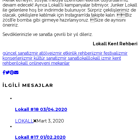
Merak etmeyin, sosyal medya üzerinden etkinlik duyurularımız
devam edecek! Ayrıca Lokall’li kampanyalar bitmiyor, Junker Lokall
ile gelenlere hoş bir indirimde bulunuyor. Sürpriz çekilişlerimiz de
olacak, çekilişlere katılmak için Instagram’da takipte kalın. Biz
2018’e bomba gibi girmeye hazırlanıyoruz. Size de aynısını
öneririz.
Sevdiklerinizle ve sanatla çevrili bir yıl dileriz.
Lokall Kent Rehberi
güncel sanat
izmir atölye
izmir etkinlik rehberi
izmir festival
izmir
konserleri
izmir kültür sanat
izmir sanat
lokall
lokall izmir kent
rehberi
lokall online
yeni mekanlar
İLGILI MESAJLAR
Lokall #18 03/04.2020
LOKALL
Mart 3, 2020
Lokall #17 01/02.2020