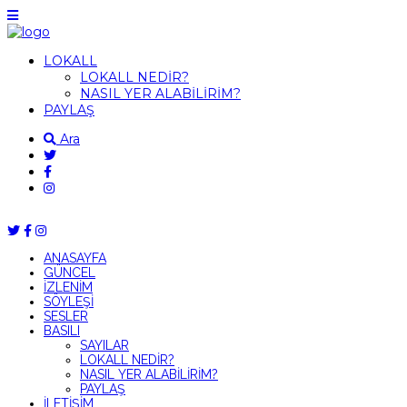
LOKALL
LOKALL NEDİR?
NASIL YER ALABİLİRİM?
PAYLAŞ
Ara
ANASAYFA
GÜNCEL
İZLENİM
SÖYLEŞİ
SESLER
BASILI
SAYILAR
LOKALL NEDİR?
NASIL YER ALABİLİRİM?
PAYLAŞ
İLETİŞİM