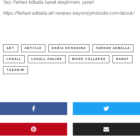
Yazı: Farhad Adballa (sanat eleştirmeni, yazar)
https://farhad-adballa-art-reviews-beyond.jimdosite.com/about/
ART
ARTICLE
DARIA KOSHKINA
FARHAD ADBALLA
LOKALL
LOKALL ONLINE
MODE COLLAPSE
SANAT
TASARIM