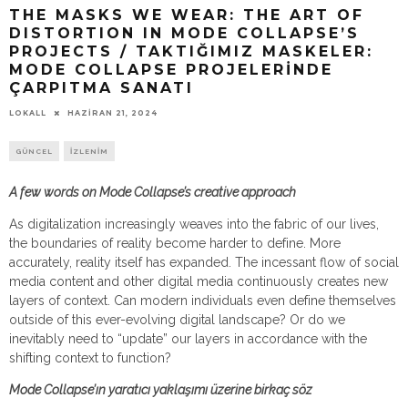
THE MASKS WE WEAR: THE ART OF
DISTORTION IN MODE COLLAPSE’S
PROJECTS / TAKTIĞIMIZ MASKELER:
MODE COLLAPSE PROJELERINDE
ÇARPITMA SANATI
HAZIRAN 21, 2024
LOKALL
GÜNCEL
İZLENİM
A few words on Mode Collapse’s creative approach
As digitalization increasingly weaves into the fabric of our lives,
the boundaries of reality become harder to define. More
accurately, reality itself has expanded. The incessant flow of social
media content and other digital media continuously creates new
layers of context. Can modern individuals even define themselves
outside of this ever-evolving digital landscape? Or do we
inevitably need to “update” our layers in accordance with the
shifting context to function?
Mode Collapse’ın yaratıcı yaklaşımı üzerine birkaç söz