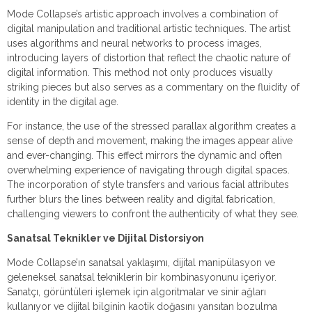
Mode Collapse’s artistic approach involves a combination of
digital manipulation and traditional artistic techniques. The artist
uses algorithms and neural networks to process images,
introducing layers of distortion that reflect the chaotic nature of
digital information. This method not only produces visually
striking pieces but also serves as a commentary on the fluidity of
identity in the digital age.
For instance, the use of the stressed parallax algorithm creates a
sense of depth and movement, making the images appear alive
and ever-changing. This effect mirrors the dynamic and often
overwhelming experience of navigating through digital spaces.
The incorporation of style transfers and various facial attributes
further blurs the lines between reality and digital fabrication,
challenging viewers to confront the authenticity of what they see.
Sanatsal Teknikler ve Dijital Distorsiyon
Mode Collapse’ın sanatsal yaklaşımı, dijital manipülasyon ve
geleneksel sanatsal tekniklerin bir kombinasyonunu içeriyor.
Sanatçı, görüntüleri işlemek için algoritmalar ve sinir ağları
kullanıyor ve dijital bilginin kaotik doğasını yansıtan bozulma