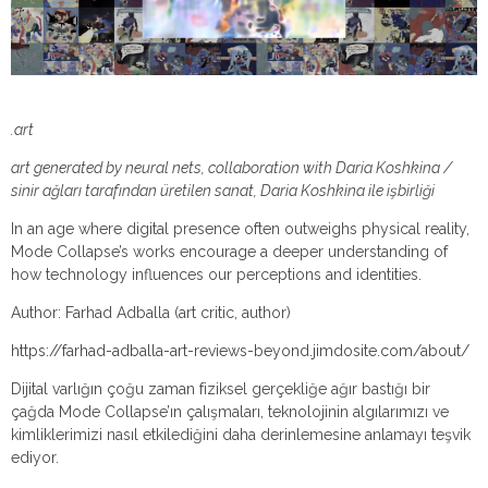
.art
art generated by neural nets, collaboration with Daria Koshkina /
sinir ağları tarafından üretilen sanat, Daria Koshkina ile işbirliği
In an age where digital presence often outweighs physical reality,
Mode Collapse’s works encourage a deeper understanding of
how technology influences our perceptions and identities.
Author: Farhad Adballa (art critic, author)
https://farhad-adballa-art-reviews-beyond.jimdosite.com/about/
Dijital varlığın çoğu zaman fiziksel gerçekliğe ağır bastığı bir
çağda Mode Collapse’ın çalışmaları, teknolojinin algılarımızı ve
kimliklerimizi nasıl etkilediğini daha derinlemesine anlamayı teşvik
ediyor.