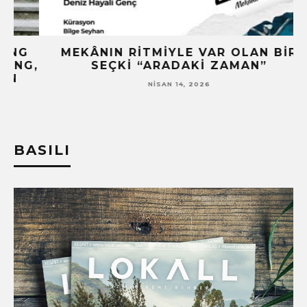
G
MEKÂNIN RITMIYLE VAR OLAN BIR
G,
SEÇKI “ARADAKI ZAMAN”
NISAN 14, 2026
BASILI