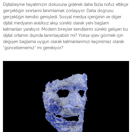
Dijitalleşme hayatımızın dokusuna giderek daha fazla nüfuz ettikçe
gerçekliğin sınırlarını tanımlamak zorlaşıyor. Daha doğrusu
gerçekliğin kendisi genişledi. Sosyal medya içeriğinin ve diğer
dijital medyanın aralıksız akışı sürekli olarak yeni bağlam
katmanları yaratıyor. Modern bireyler kendilerini sürekli gelişen bu
dijital ortamın dışında tanımlayabilir mi? Yoksa işlev görmek için
değişen bağlama uygun olarak katmanlarımızı kaçınılmaz olarak
“güncellememiz” mi gerekiyor?