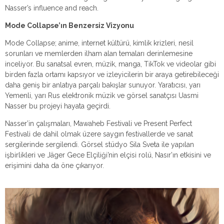
Nasser’s influence and reach.
Mode Collapse’ın Benzersiz Vizyonu
Mode Collapse; anime, internet kültürü, kimlik krizleri, nesil
sorunları ve memlerden ilham alan temaları derinlemesine
inceliyor. Bu sanatsal evren, müzik, manga, TikTok ve videolar gibi
birden fazla ortamı kapsıyor ve izleyicilerin bir araya getirebileceği
daha geniş bir anlatıya parçalı bakışlar sunuyor. Yaratıcısı, yarı
Yemenli, yarı Rus elektronik müzik ve görsel sanatçısı Uasmi
Nasser bu projeyi hayata geçirdi.
Nasser’in çalışmaları, Mawaheb Festivali ve Present Perfect
Festivali de dahil olmak üzere saygın festivallerde ve sanat
sergilerinde sergilendi. Görsel stüdyo Sila Sveta ile yapılan
işbirlikleri ve Jäger Gece Elçiliği’nin elçisi rolü, Nasır’ın etkisini ve
erişimini daha da öne çıkarıyor.