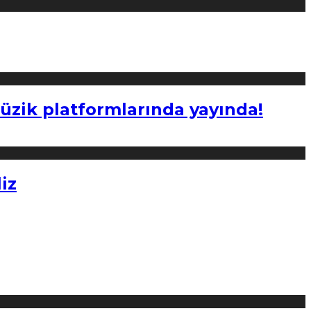
müzik platformlarında yayında!
iz