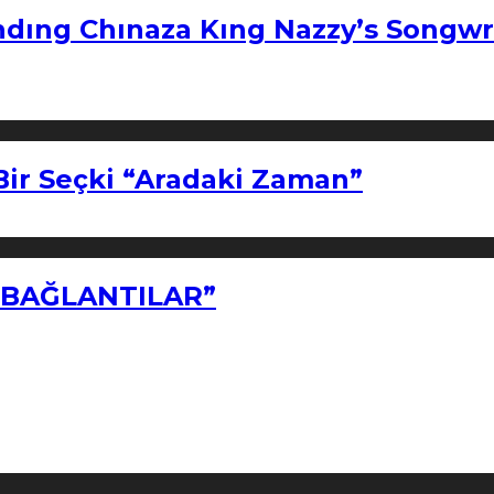
ndıng Chınaza Kıng Nazzy’s Songwr
Bir Seçki “Aradaki Zaman”
Z BAĞLANTILAR”