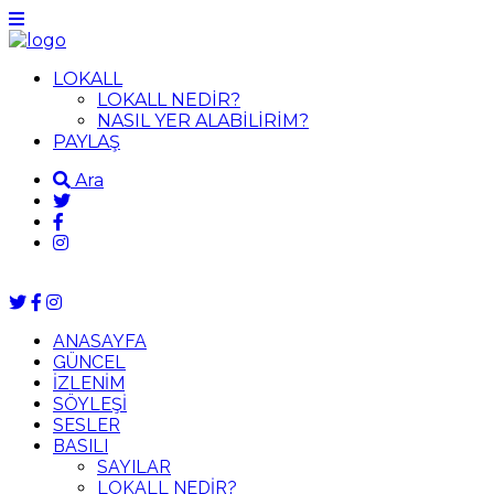
LOKALL
LOKALL NEDİR?
NASIL YER ALABİLİRİM?
PAYLAŞ
Ara
ANASAYFA
GÜNCEL
İZLENİM
SÖYLEŞİ
SESLER
BASILI
SAYILAR
LOKALL NEDİR?