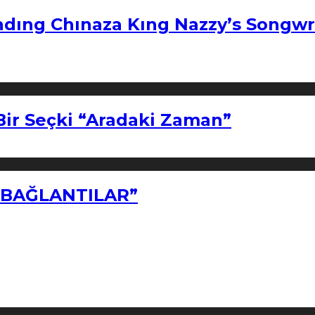
ndıng Chınaza Kıng Nazzy’s Songwr
Bir Seçki “Aradaki Zaman”
Z BAĞLANTILAR”