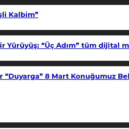
şli Kalbim”
ir Yürüyüş: “Üç Adım” tüm dijital 
r “Duyarga” 8 Mart Konuğumuz Bel