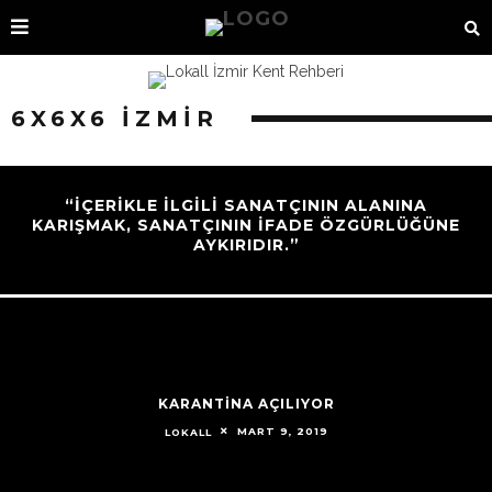
6X6X6 İZMIR
“İÇERIKLE ILGILI SANATÇININ ALANINA
KARIŞMAK, SANATÇININ IFADE ÖZGÜRLÜĞÜNE
AYKIRIDIR.”
KARANTİNA AÇILIYOR
MART 9, 2019
LOKALL