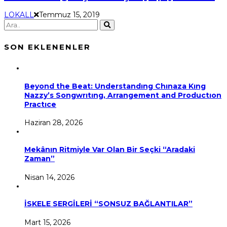
LOKALL
Temmuz 15, 2019
SON EKLENENLER
Beyond the Beat: Understandıng Chınaza Kıng
Nazzy’s Songwrıtıng, Arrangement and Productıon
Practıce
Haziran 28, 2026
Mekânın Ritmiyle Var Olan Bir Seçki “Aradaki
Zaman”
Nisan 14, 2026
İSKELE SERGİLERİ “SONSUZ BAĞLANTILAR”
Mart 15, 2026