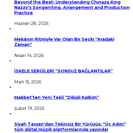
Beyond the Beat: Understandıng Chınaza Kıng
Nazzy’s Songwrıtıng, Arrangement and Productıon
Practıce
Haziran 28, 2026
Mekânın Ritmiyle Var Olan Bir Seçki “Aradaki
Zaman”
Nisan 14, 2026
İSKELE SERGİLERİ “SONSUZ BAĞLANTILAR”
Mart 15, 2026
Makbet’ten Yeni Tekli “Dikişli Kalbim”
Şubat 19, 2026
Siyah Tavşan’dan Tekinsiz Bir Yürüyüş: “Üç Adım”
tüm dijital müzik platformlarında yayında!