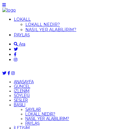
LOKALL
LOKALL NEDİR?
NASIL YER ALABİLİRİM?
PAYLAŞ
Ara
ANASAYFA
GÜNCEL
İZLENİM
SÖYLEŞİ
SESLER
BASILI
SAYILAR
LOKALL NEDİR?
NASIL YER ALABİLİRİM?
PAYLAŞ
İLETİŞİM