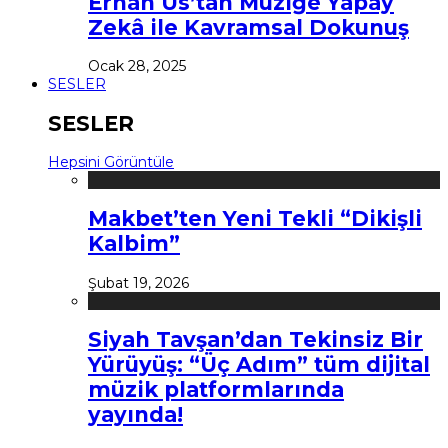
Erhan Us’tan Müziğe Yapay
Zekâ ile Kavramsal Dokunuş
Ocak 28, 2025
SESLER
SESLER
Hepsini Görüntüle
Makbet’ten Yeni Tekli “Dikişli
Kalbim”
Şubat 19, 2026
Siyah Tavşan’dan Tekinsiz Bir
Yürüyüş: “Üç Adım” tüm dijital
müzik platformlarında
yayında!