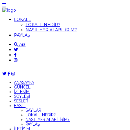
LOKALL
LOKALL NEDİR?
NASIL YER ALABİLİRİM?
PAYLAŞ
Ara
ANASAYFA
GÜNCEL
İZLENİM
SÖYLEŞİ
SESLER
BASILI
SAYILAR
LOKALL NEDİR?
NASIL YER ALABİLİRİM?
PAYLAŞ
İLETİŞİM