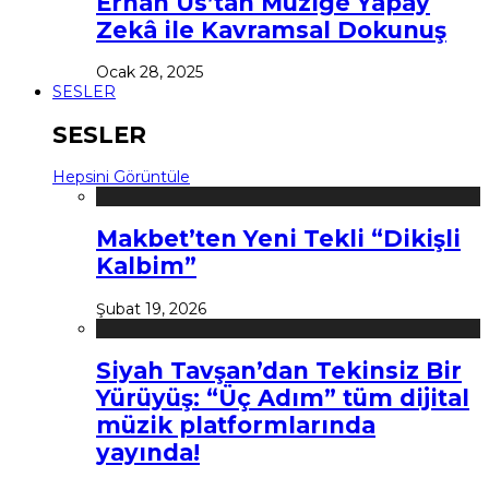
Erhan Us’tan Müziğe Yapay
Zekâ ile Kavramsal Dokunuş
Ocak 28, 2025
SESLER
SESLER
Hepsini Görüntüle
Makbet’ten Yeni Tekli “Dikişli
Kalbim”
Şubat 19, 2026
Siyah Tavşan’dan Tekinsiz Bir
Yürüyüş: “Üç Adım” tüm dijital
müzik platformlarında
yayında!