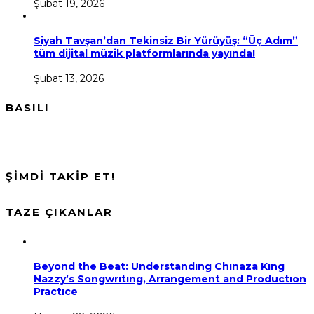
Şubat 19, 2026
Siyah Tavşan’dan Tekinsiz Bir Yürüyüş: “Üç Adım”
tüm dijital müzik platformlarında yayında!
Şubat 13, 2026
BASILI
ŞİMDİ TAKİP ET!
TAZE ÇIKANLAR
Beyond the Beat: Understandıng Chınaza Kıng
Nazzy’s Songwrıtıng, Arrangement and Productıon
Practıce