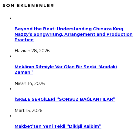
SON EKLENENLER
Beyond the Beat: Understandıng Chınaza Kıng
Nazzy’s Songwrıtıng, Arrangement and Productıon
Practıce
Haziran 28, 2026
Mekânın Ritmiyle Var Olan Bir Seçki “Aradaki
Zaman”
Nisan 14, 2026
İSKELE SERGİLERİ “SONSUZ BAĞLANTILAR”
Mart 15, 2026
Makbet’ten Yeni Tekli “Dikişli Kalbim”