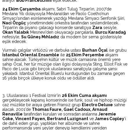
aranjör
Bob Franceschini
eşlik edecek.
24 Ekim Çarşamba
akşamı, Sabri Tuluğ Tırpan’ın, 2007’de
Mevlana Yılı dolayısıyla Mevlana’dan ve Paolo Coelho’nun
Simyacı’sından esinlenerek yazdığı Mevlana Simyacı Senfonik Şiiri,
Naci Özgüç
yönetimindeki orkestra tarafından seslendirilecek.
Tırpan’ın da piyano çalacağı konserde sanatçıya
Zara
sesiyle,
Okan Yalabık
Mesnevi’den okuyacağı parçalarla,
Burcu Karadağ
nefesiyle,
Su Güneş Mıhladız
da modern bir sema gösterisiyle
eşlik edecek.
Vurmalı çalgılar virtüözü ve darbuka ustası
Burhan Öçal
ise grubu
İstanbul Oriental Ensamble
ile
25 Ekim Perşembe
akşamı
sahne alacak. Türkiye’nin kültür ve müzik camiasına önemli yere
sahip Öcal, her tür müziğe olan ilgisi dolayısıyla Sting, Elliot Fisk ve
Paco de Lucia gibi birçok uluslararası sanatçıyla çalışma şansı
yakaladı. İstanbul Oriental Blues’u kurduğundan bu zamana geçen
16 yılda birçok ülkeye konuk oldu ve ödüller aldı.
3. Uluslararası 1 Festival İzmir’in
26 Ekim Cuma akşamı
gerçekleşecek kapanış konserinde ise funk, soul ve hiphop müziği
caz müzikle bir araya getiren Fransız grup
Electro Deluxe
sahne
alacak. 2001’de
Thomas Faure, Gael Cadoux, Arnaud
Renaville
tarafından kurulan ve sonradan aralarına
Jeremie
Coke, Vincent Payen, Bertrand Luzignant
ve
James Copley
’i
de dahil eden grup, yaptıkları her albümde ve sahne
performansında yeni şeyler deneyip kendilerini yeniden