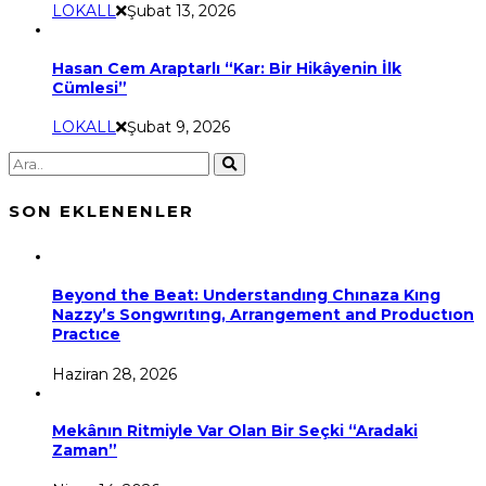
LOKALL
Şubat 13, 2026
Hasan Cem Araptarlı “Kar: Bir Hikâyenin İlk
Cümlesi”
LOKALL
Şubat 9, 2026
SON EKLENENLER
Beyond the Beat: Understandıng Chınaza Kıng
Nazzy’s Songwrıtıng, Arrangement and Productıon
Practıce
Haziran 28, 2026
Mekânın Ritmiyle Var Olan Bir Seçki “Aradaki
Zaman”