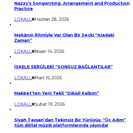
Nazzy’s Songwrıtıng, Arrangement and Productıon
Practıce
LOKALL
Haziran 28, 2026
Mekânın Ritmiyle Var Olan Bir Seçki “Aradaki
Zaman”
LOKALL
Nisan 14, 2026
İSKELE SERGİLERİ “SONSUZ BAĞLANTILAR”
LOKALL
Mart 15, 2026
Makbet’ten Yeni Tekli “Dikişli Kalbim”
LOKALL
Şubat 19, 2026
Siyah Tavşan’dan Tekinsiz Bir Yürüyüş: “Üç Adım”
tüm dijital müzik platformlarında yayında!