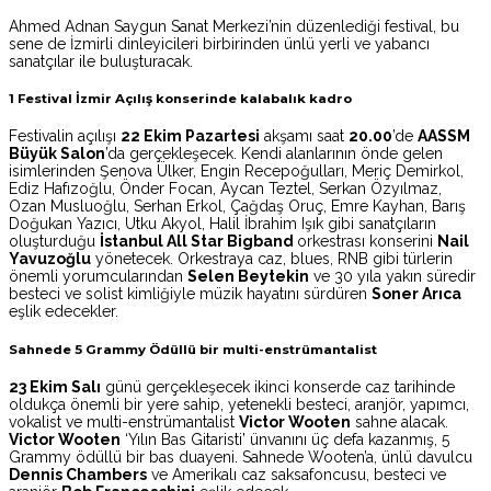
Ahmed Adnan Saygun Sanat Merkezi’nin düzenlediği festival, bu
sene de İzmirli dinleyicileri birbirinden ünlü yerli ve yabancı
sanatçılar ile buluşturacak.
1 Festival İzmir
Açılış konserinde kalabalık kadro
Festivalin açılışı
22 Ekim Pazartesi
akşamı saat
20.00
’de
AASSM
Büyük Salon
’da gerçekleşecek. Kendi alanlarının önde gelen
isimlerinden Şenova Ülker, Engin Recepoğulları, Meriç Demirkol,
Ediz Hafızoğlu, Önder Focan, Aycan Teztel, Serkan Özyılmaz,
Ozan Musluoğlu, Serhan Erkol, Çağdaş Oruç, Emre Kayhan, Barış
Doğukan Yazıcı, Utku Akyol, Halil İbrahim Işık gibi sanatçıların
oluşturduğu
İstanbul All Star Bigband
orkestrası konserini
Nail
Yavuzoğlu
yönetecek. Orkestraya caz, blues, RNB gibi türlerin
önemli yorumcularından
Selen Beytekin
ve 30 yıla yakın süredir
besteci ve solist kimliğiyle müzik hayatını sürdüren
Soner Arıca
eşlik edecekler.
Sahnede 5 Grammy Ödüllü bir multi-enstrümantalist
23 Ekim Salı
günü gerçekleşecek ikinci konserde caz tarihinde
oldukça önemli bir yere sahip, yetenekli besteci, aranjör, yapımcı,
vokalist ve multi-enstrümantalist
Victor Wooten
sahne alacak.
Victor Wooten
‘Yılın Bas Gitaristi’ ünvanını üç defa kazanmış, 5
Grammy ödüllü bir bas duayeni. Sahnede Wooten’a, ünlü davulcu
Dennis Chambers
ve Amerikalı caz saksafoncusu, besteci ve