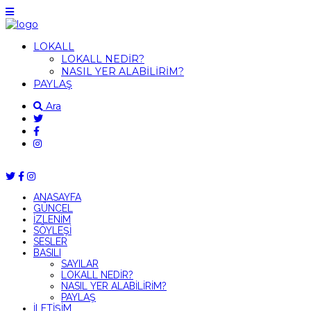
LOKALL
LOKALL NEDİR?
NASIL YER ALABİLİRİM?
PAYLAŞ
Ara
ANASAYFA
GÜNCEL
İZLENİM
SÖYLEŞİ
SESLER
BASILI
SAYILAR
LOKALL NEDİR?
NASIL YER ALABİLİRİM?
PAYLAŞ
İLETİŞİM