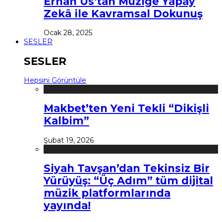
Erhan Us’tan Müziğe Yapay
Zekâ ile Kavramsal Dokunuş
Ocak 28, 2025
SESLER
SESLER
Hepsini Görüntüle
Makbet’ten Yeni Tekli “Dikişli
Kalbim”
Şubat 19, 2026
Siyah Tavşan’dan Tekinsiz Bir
Yürüyüş: “Üç Adım” tüm dijital
müzik platformlarında
yayında!