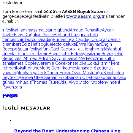
keşfediyor.
Tüm konserlerin saat
20.00
’de
AASSM Büyük Salon
’da
gerçekleşeceği festivalin biletleri
www.aassm.org.tr
üzerinden
alınabilir.
1 festival izmir
aassm
allstar bigband
Arnaud Renaville
Aycan
Teztel
Barış Doğukan Yazıcı
Bertrand Luzignant
bob
franceschini
burcu karadağ
Burhan öçal
Çağdaş Oruç
caz
dennis
chambers
Ediz Hafızoğlu
electo deluxe
Emre Kayhan
Engin
Recepoğulları
festival
funk
Gael Cadoux
Halil İbrahim Işık
Istanbul
oriental blues
izmir
İzmir Büyükşehir Belediyesi
İzmir Büyükşehir
Belediyesi Ahmed Adnan Saygun Sanat Merkezi
izmir kültür
sanat
james Copley
Jeremie Coke
konser
lokall
lokall izmir kent
rehberi
lokall online
Meriç Demirkol
mevlana
naci özgüç
nail
yavuzoğlu
okan yalabık
Önder Focan
Ozan Musluoğlu
Sanat
selen
beytekin
Şenova Ülker
Serhan Erkol
Serkan Özyılmaz
soner arıca
su
güneş mıhladız
Thomas Faure
Utku Akyol
victor wooten
Vincent
Payen
zara
İLGILI MESAJLAR
Beyond the Beat: Understandıng Chınaza Kıng