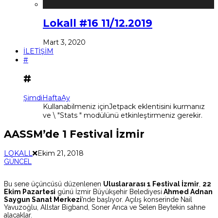
Lokall #16 11/12.2019
Mart 3, 2020
İLETİŞİM
#
#
Şimdi
Hafta
Ay
Kullanabilmeniz içinJetpack eklentisini kurmanız
ve \ "Stats " modülünü etkinleştirmeniz gerekir.
AASSM’de 1 Festival İzmir
LOKALL
Ekim 21, 2018
GÜNCEL
Bu sene üçüncüsü düzenlenen
Uluslararası 1 Festival İzmir
,
22
Ekim Pazartesi
günü İzmir Büyükşehir Belediyesi
Ahmed Adnan
Saygun Sanat Merkezi
’nde başlıyor. Açılış konserinde Nail
Yavuzoğlu, Allstar Bigband, Soner Arıca ve Selen Beytekin sahne
alacaklar.