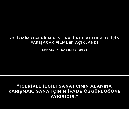
22. İZMIR KISA FILM FESTIVALI’NDE ALTIN KEDI IÇIN
YARIŞACAK FILMLER AÇIKLANDI
KASIM 19, 2021
LOKALL
“İÇERIKLE ILGILI SANATÇININ ALANINA
KARIŞMAK, SANATÇININ IFADE ÖZGÜRLÜĞÜNE
AYKIRIDIR.”