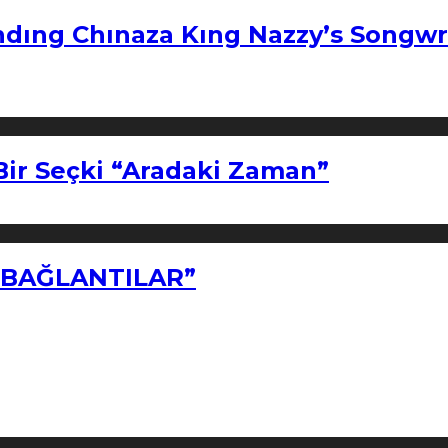
ndıng Chınaza Kıng Nazzy’s Songwr
Bir Seçki “Aradaki Zaman”
Z BAĞLANTILAR”