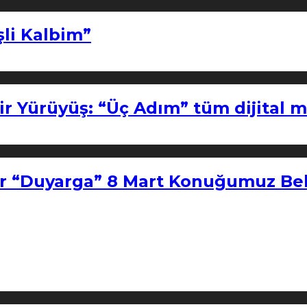
şli Kalbim”
ir Yürüyüş: “Üç Adım” tüm dijital 
r “Duyarga” 8 Mart Konuğumuz Bel