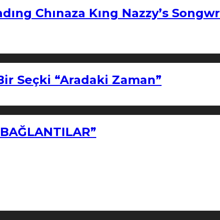
ndıng Chınaza Kıng Nazzy’s Songwr
Bir Seçki “Aradaki Zaman”
Z BAĞLANTILAR”