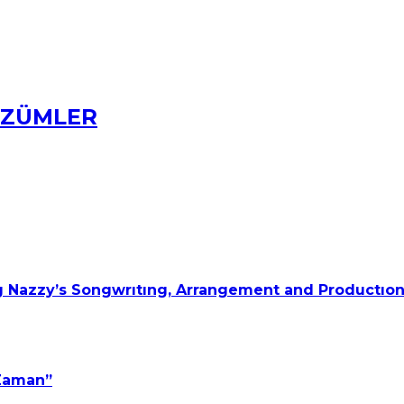
ÇÖZÜMLER
 Nazzy’s Songwrıtıng, Arrangement and Productıon
 Zaman”