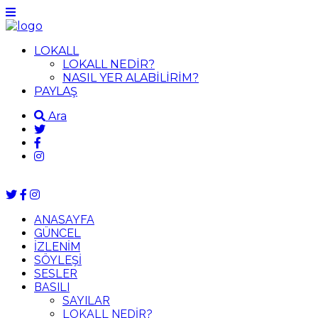
LOKALL
LOKALL NEDİR?
NASIL YER ALABİLİRİM?
PAYLAŞ
Ara
ANASAYFA
GÜNCEL
İZLENİM
SÖYLEŞİ
SESLER
BASILI
SAYILAR
LOKALL NEDİR?