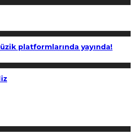
müzik platformlarında yayında!
iz