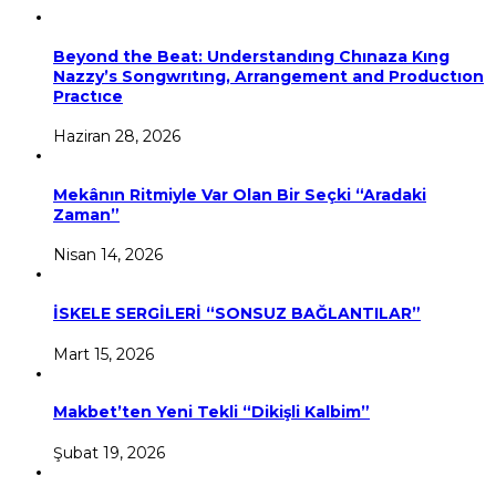
Beyond the Beat: Understandıng Chınaza Kıng
Nazzy’s Songwrıtıng, Arrangement and Productıon
Practıce
Haziran 28, 2026
Mekânın Ritmiyle Var Olan Bir Seçki “Aradaki
Zaman”
Nisan 14, 2026
İSKELE SERGİLERİ “SONSUZ BAĞLANTILAR”
Mart 15, 2026
Makbet’ten Yeni Tekli “Dikişli Kalbim”
Şubat 19, 2026