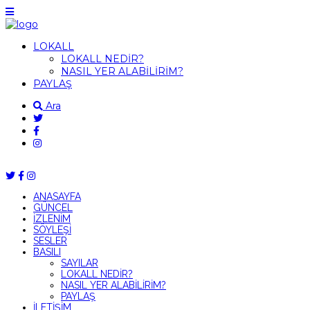
LOKALL
LOKALL NEDİR?
NASIL YER ALABİLİRİM?
PAYLAŞ
Ara
ANASAYFA
GÜNCEL
İZLENİM
SÖYLEŞİ
SESLER
BASILI
SAYILAR
LOKALL NEDİR?
NASIL YER ALABİLİRİM?
PAYLAŞ
İLETİŞİM