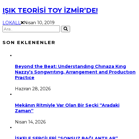
IŞIK TEORİSİ TOY İZMİR’DE!
LOKALL
Nisan 10, 2019
SON EKLENENLER
Beyond the Beat: Understandıng Chınaza Kıng
Nazzy’s Songwrıtıng, Arrangement and Productıon
Practıce
Haziran 28, 2026
Mekânın Ritmiyle Var Olan Bir Seçki “Aradaki
Zaman”
Nisan 14, 2026
İSKELE SERGİLERİ “SONSUZ BAĞLANTILAR”