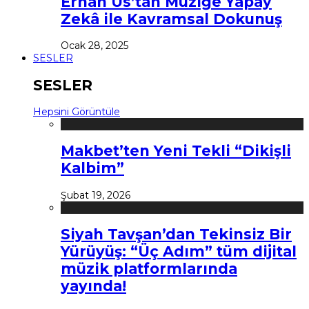
Erhan Us’tan Müziğe Yapay
Zekâ ile Kavramsal Dokunuş
Ocak 28, 2025
SESLER
SESLER
Hepsini Görüntüle
Makbet’ten Yeni Tekli “Dikişli
Kalbim”
Şubat 19, 2026
Siyah Tavşan’dan Tekinsiz Bir
Yürüyüş: “Üç Adım” tüm dijital
müzik platformlarında
yayında!