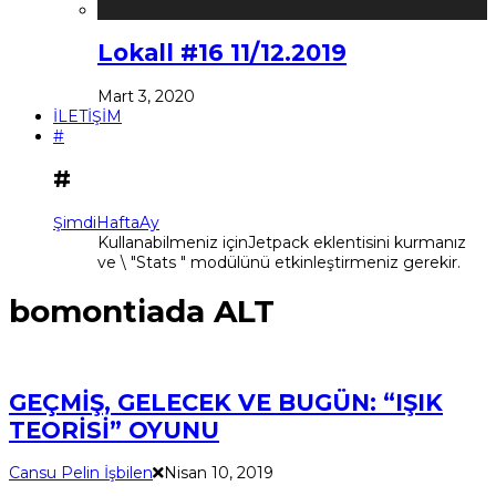
Lokall #16 11/12.2019
Mart 3, 2020
İLETİŞİM
#
#
Şimdi
Hafta
Ay
Kullanabilmeniz içinJetpack eklentisini kurmanız
ve \ "Stats " modülünü etkinleştirmeniz gerekir.
bomontiada ALT
GEÇMİŞ, GELECEK VE BUGÜN: “IŞIK
TEORİSİ” OYUNU
Cansu Pelin İşbilen
Nisan 10, 2019