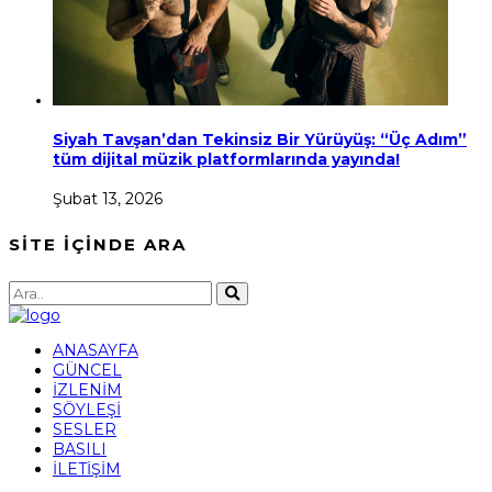
Siyah Tavşan’dan Tekinsiz Bir Yürüyüş: “Üç Adım”
tüm dijital müzik platformlarında yayında!
Şubat 13, 2026
SİTE İÇİNDE ARA
ANASAYFA
GÜNCEL
İZLENİM
SÖYLEŞİ
SESLER
BASILI
İLETİŞİM