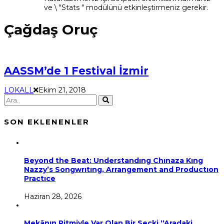
ve \ "Stats " modülünü etkinleştirmeniz gerekir.
Çağdaş Oruç
AASSM’de 1 Festival İzmir
LOKALL
Ekim 21, 2018
SON EKLENENLER
Beyond the Beat: Understandıng Chınaza Kıng
Nazzy’s Songwrıtıng, Arrangement and Productıon
Practıce
Haziran 28, 2026
Mekânın Ritmiyle Var Olan Bir Seçki “Aradaki