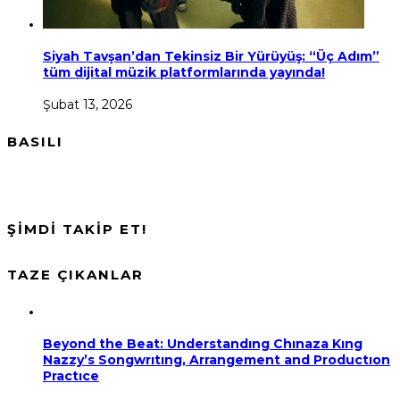
Siyah Tavşan’dan Tekinsiz Bir Yürüyüş: “Üç Adım”
tüm dijital müzik platformlarında yayında!
Şubat 13, 2026
BASILI
ŞİMDİ TAKİP ET!
TAZE ÇIKANLAR
Beyond the Beat: Understandıng Chınaza Kıng
Nazzy’s Songwrıtıng, Arrangement and Productıon
Practıce