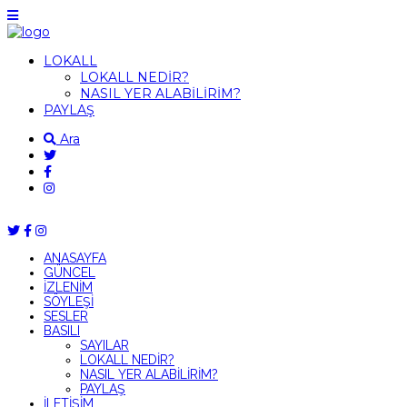
LOKALL
LOKALL NEDİR?
NASIL YER ALABİLİRİM?
PAYLAŞ
Ara
ANASAYFA
GÜNCEL
İZLENİM
SÖYLEŞİ
SESLER
BASILI
SAYILAR
LOKALL NEDİR?
NASIL YER ALABİLİRİM?
PAYLAŞ
İLETİŞİM