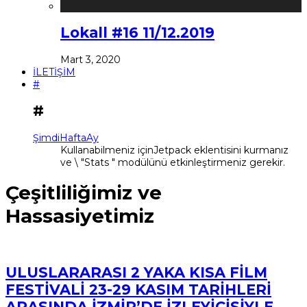
Lokall #16 11/12.2019
Mart 3, 2020
İLETİŞİM
#
#
Şimdi
Hafta
Ay
Kullanabilmeniz içinJetpack eklentisini kurmanız
ve \ "Stats " modülünü etkinleştirmeniz gerekir.
Çeşitliliğimiz ve
Hassasiyetimiz
ULUSLARARASI 2 YAKA KISA FİLM
FESTİVALİ 23-29 KASIM TARİHLERİ
ARASINDA İZMİR’DE İZLEYİCİSİYLE