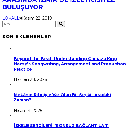
BULUŞUYOR
LOKALL
Kasım 22, 2019
SON EKLENENLER
Beyond the Beat: Understandıng Chınaza Kıng
Nazzy’s Songwrıtıng, Arrangement and Productıon
Practıce
Haziran 28, 2026
Mekânın Ritmiyle Var Olan Bir Seçki “Aradaki
Zaman”
Nisan 14, 2026
İSKELE SERGİLERİ “SONSUZ BAĞLANTILAR”