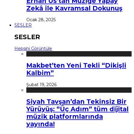
Erhan Us’tan Müziğe Yapay
Zekâ ile Kavramsal Dokunuş
Ocak 28, 2025
SESLER
SESLER
Hepsini Görüntüle
Makbet’ten Yeni Tekli “Dikişli
Kalbim”
Şubat 19, 2026
Siyah Tavşan’dan Tekinsiz Bir
Yürüyüş: “Üç Adım” tüm dijital
müzik platformlarında
yayında!