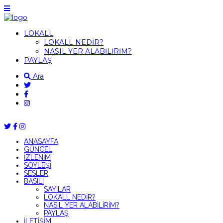
LOKALL
LOKALL NEDİR?
NASIL YER ALABİLİRİM?
PAYLAŞ
Ara
ANASAYFA
GÜNCEL
İZLENİM
SÖYLEŞİ
SESLER
BASILI
SAYILAR
LOKALL NEDİR?
NASIL YER ALABİLİRİM?
PAYLAŞ
İLETİŞİM