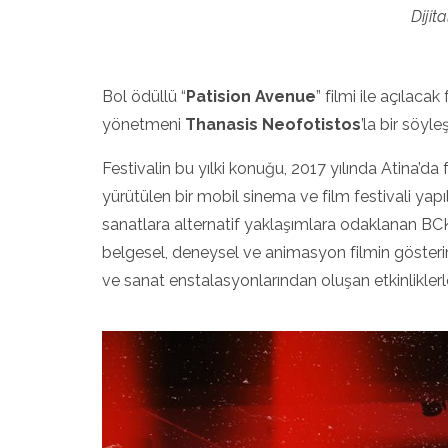
Dijit
Bol ödüllü “
Patision Avenue
” filmi ile açılaca
yönetmeni
Thanasis Neofotistos
’la bir söyle
Festivalin bu yılki konuğu, 2017 yılında Atina’da
yürütülen bir mobil sinema ve film festivali ya
sanatlara alternatif yaklaşımlara odaklanan BCK
belgesel, deneysel ve animasyon filmin gösterimi
ve sanat enstalasyonlarından oluşan etkinlikl