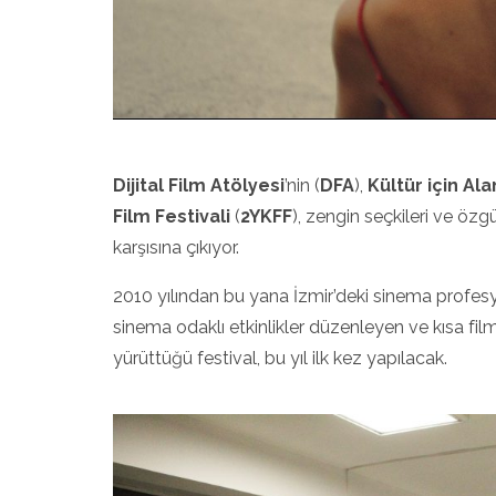
Dijital Film Atölyesi
’nin (
DFA
),
Kültür için Ala
Film Festivali
(
2YKFF
), zengin seçkileri ve özgün
karşısına çıkıyor.
2010 yılından bu yana İzmir’deki sinema profesyon
sinema odaklı etkinlikler düzenleyen ve kısa film 
yürüttüğü festival, bu yıl ilk kez yapılacak.