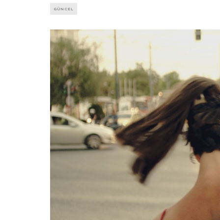
GÜNCEL
SIYAH TAVŞA
BIR YÜRÜY
TÜM DIJ
PLATFO
YA
ŞUBAT