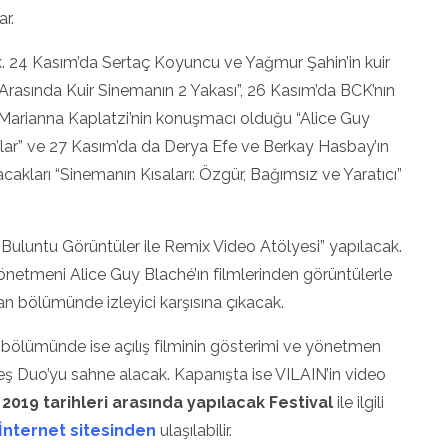
r.
k. 24 Kasım’da Sertaç Koyuncu ve Yağmur Şahin’in kuir
 Arasında Kuir Sinemanın 2 Yakası”, 26 Kasım’da BCK’nın
rü Marianna Kaplatzi’nin konuşmacı olduğu “Alice Guy
r” ve 27 Kasım’da da Derya Efe ve Berkay Hasbay’ın
akları “Sinemanın Kısaları: Özgür, Bağımsız ve Yaratıcı”
luntu Görüntüler ile Remix Video Atölyesi” yapılacak.
 yönetmeni Alice Guy Blaché’ın filmlerinden görüntülerle
ran bölümünde izleyici karşısına çıkacak.
bölümünde ise açılış filminin gösterimi ve yönetmen
eş Duo’yu sahne alacak. Kapanışta ise VILAIN’in video
2019 tarihleri arasında yapılacak Festival
ile ilgili
 İnternet sitesinden
ulaşılabilir.