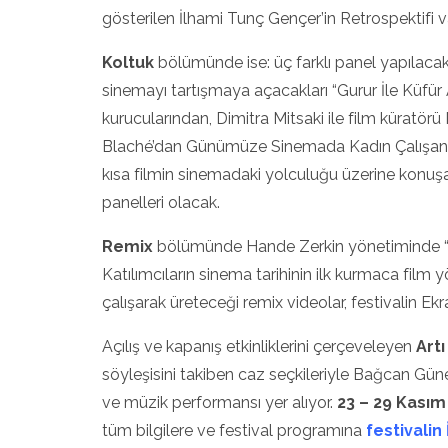
gösterilen İlhami Tunç Gençer’in Retrospektifi va
Koltuk
bölümünde ise: üç farklı panel yapılaca
sinemayı tartışmaya açacakları “Gurur İle Küfür
kurucularından, Dimitra Mitsaki ile film küratö
Blaché’dan Günümüze Sinemada Kadın Çalışanla
kısa filmin sinemadaki yolculuğu üzerine konuşac
panelleri olacak.
Remix
bölümünde Hande Zerkin yönetiminde “Bu
Katılımcıların sinema tarihinin ilk kurmaca film
çalışarak üreteceği remix videolar, festivalin Ek
Açılış ve kapanış etkinliklerini çerçeveleyen
Artı
söyleşisini takiben caz seçkileriyle Bağcan Gün
ve müzik performansı yer alıyor.
23 – 29 Kasım 
tüm bilgilere ve festival programına
festivalin