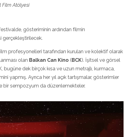
al Film Atölyesi
k festivalde, gösteriminin ardından filmin
şi gerçekleştirilecek.
 film profesyonelleri tarafından kurulan ve kolektif olarak
pılanması olan
Balkan Can Kino
(
BCK
). İşitsel ve görsel
, bugüne dek birçok kısa ve uzun metrajlı, kurmaca,
ni yapmış. Ayrıca her yıl açık tartışmalar, gösterimler
erle bir sempozyum da düzenlemekteler.