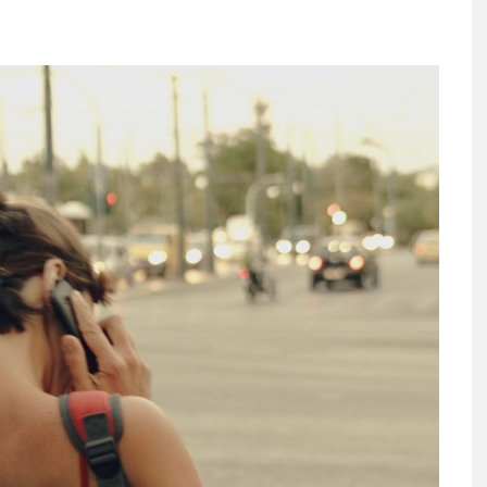
N’DAN TEKINSIZ
BEYOND THE BEAT:
ÜŞ: “ÜÇ ADIM”
UNDERSTANDING CHINAZ
ITAL MÜZIK
KING NAZZY’S
RMLARINDA
SONGWRITING,
YINDA!
ARRANGEMENT AND
PRODUCTION PRACTICE
 13, 2026
HAZIRAN 28, 2026