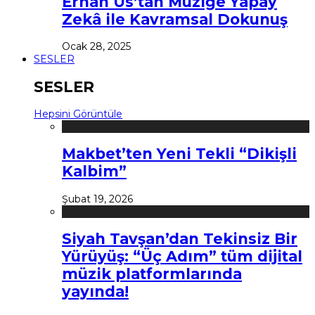
Erhan Us’tan Müziğe Yapay
Zekâ ile Kavramsal Dokunuş
Ocak 28, 2025
SESLER
SESLER
Hepsini Görüntüle
Makbet’ten Yeni Tekli “Dikişli
Kalbim”
Şubat 19, 2026
Siyah Tavşan’dan Tekinsiz Bir
Yürüyüş: “Üç Adım” tüm dijital
müzik platformlarında
yayında!