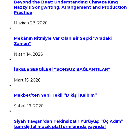
Beyond the Beat: Understandıng Chınaza Kıng
Nazzy’s Songwrıtıng, Arrangement and Productıon
Practıce
Haziran 28, 2026
Mekânın Ritmiyle Var Olan Bir Seçki “Aradaki
Zaman”
Nisan 14, 2026
İSKELE SERGİLERİ “SONSUZ BAĞLANTILAR”
Mart 15, 2026
Makbet’ten Yeni Tekli “Dikişli Kalbim”
Şubat 19, 2026
Siyah Tavşan’dan Tekinsiz Bir Yürüyüş: “Üç Adım”
tüm dijital müzik platformlarında yayında!