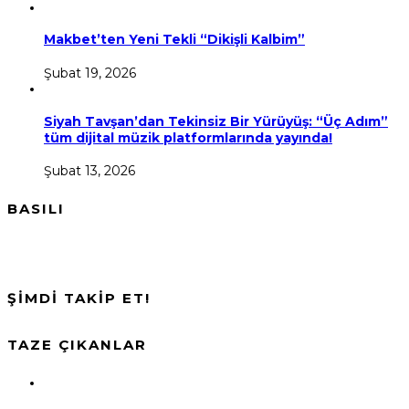
Makbet’ten Yeni Tekli “Dikişli Kalbim”
Şubat 19, 2026
Siyah Tavşan’dan Tekinsiz Bir Yürüyüş: “Üç Adım”
tüm dijital müzik platformlarında yayında!
Şubat 13, 2026
BASILI
ŞİMDİ TAKİP ET!
TAZE ÇIKANLAR