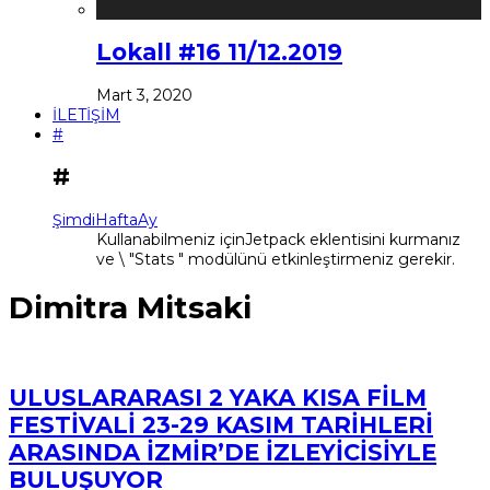
Lokall #16 11/12.2019
Mart 3, 2020
İLETİŞİM
#
#
Şimdi
Hafta
Ay
Kullanabilmeniz içinJetpack eklentisini kurmanız
ve \ "Stats " modülünü etkinleştirmeniz gerekir.
Dimitra Mitsaki
ULUSLARARASI 2 YAKA KISA FİLM
FESTİVALİ 23-29 KASIM TARİHLERİ
ARASINDA İZMİR’DE İZLEYİCİSİYLE
BULUŞUYOR