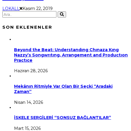
LOKALL
Kasım 22, 2019
SON EKLENENLER
Beyond the Beat: Understandıng Chınaza Kıng
Nazzy’s Songwrıtıng, Arrangement and Productıon
Practıce
Haziran 28, 2026
Mekânın Ritmiyle Var Olan Bir Seçki “Aradaki
Zaman”
Nisan 14, 2026
İSKELE SERGİLERİ “SONSUZ BAĞLANTILAR”
Mart 15, 2026