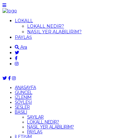
LOKALL
LOKALL NEDİR?
NASIL YER ALABİLİRİM?
PAYLAŞ
Ara
ANASAYFA
GÜNCEL
İZLENİM
SÖYLEŞİ
SESLER
BASILI
SAYILAR
LOKALL NEDİR?
NASIL YER ALABİLİRİM?
PAYLAŞ
İLETİŞİM