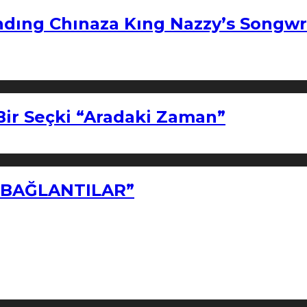
ndıng Chınaza Kıng Nazzy’s Songwr
Bir Seçki “Aradaki Zaman”
Z BAĞLANTILAR”