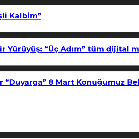
şli Kalbim”
ir Yürüyüş: “Üç Adım” tüm dijital 
r “Duyarga” 8 Mart Konuğumuz Bel