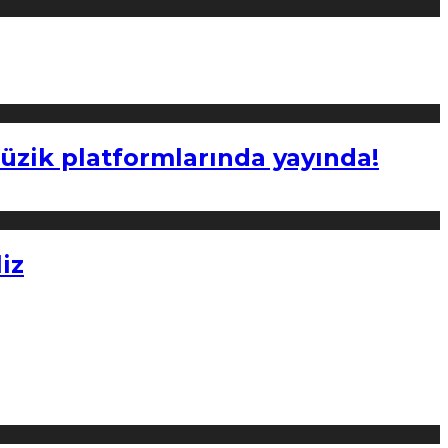
müzik platformlarında yayında!
iz