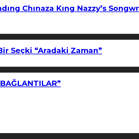
ndıng Chınaza Kıng Nazzy’s Songwr
Bir Seçki “Aradaki Zaman”
Z BAĞLANTILAR”