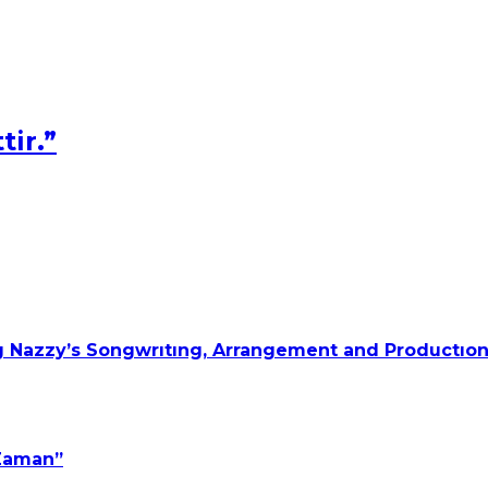
tir.”
 Nazzy’s Songwrıtıng, Arrangement and Productıon
 Zaman”