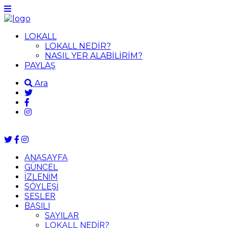
LOKALL
LOKALL NEDİR?
NASIL YER ALABİLİRİM?
PAYLAŞ
Ara
ANASAYFA
GÜNCEL
İZLENİM
SÖYLEŞİ
SESLER
BASILI
SAYILAR
LOKALL NEDİR?