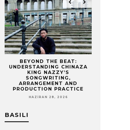
IZ
BEYOND THE BEAT:
MEKÂNIN 
UNDERSTANDING CHINAZA
OLAN BIR 
KING NAZZY’S
Z
SONGWRITING,
NISA
ARRANGEMENT AND
PRODUCTION PRACTICE
HAZIRAN 28, 2026
BASILI