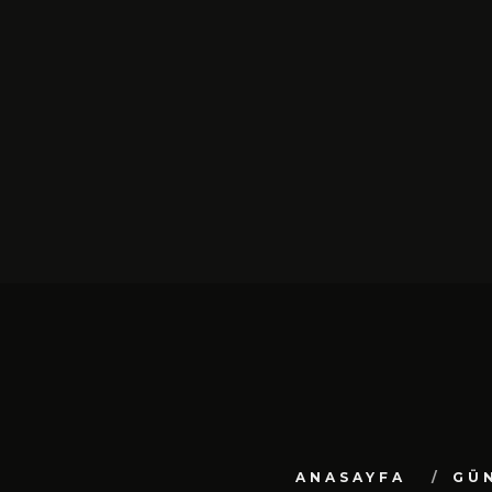
SIYAH TAVŞAN’DAN TEKINSIZ
YÜRÜYÜŞ: “ÜÇ ADIM” TÜ
DIJITAL MÜZIK
PLATFORMLARINDA YAYIN
ŞUBAT 13, 2026
ANASAYFA
GÜ