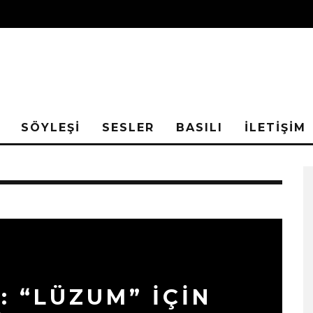
SÖYLEŞİ
SESLER
BASILI
İLETİŞİM
: “LÜZUM” İÇİN