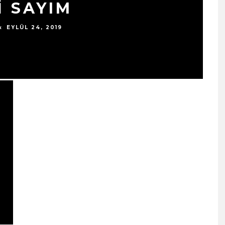
İ SAYIM
EYLÜL 24, 2019
SIYAH TAVŞAN’DAN TEKINS
BIR YÜRÜYÜŞ: “ÜÇ ADIM”
TÜM DIJITAL MÜZIK
PLATFORMLARINDA
YAYINDA!
ŞUBAT 13, 2026