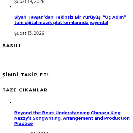
Şubat 19, 2026
Siyah Tavşan’dan Tekinsiz Bir Yürüyüş: “Üç Adım”
tüm dijital müzik platformlarında yayında!
Şubat 13, 2026
BASILI
ŞİMDİ TAKİP ET!
TAZE ÇIKANLAR
Beyond the Beat: Understandıng Chınaza Kıng
Nazzy’s Songwrıtıng, Arrangement and Productıon
Practıce