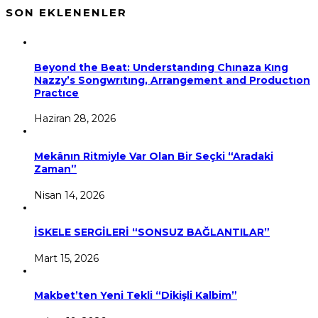
SON EKLENENLER
Beyond the Beat: Understandıng Chınaza Kıng
Nazzy’s Songwrıtıng, Arrangement and Productıon
Practıce
Haziran 28, 2026
Mekânın Ritmiyle Var Olan Bir Seçki “Aradaki
Zaman”
Nisan 14, 2026
İSKELE SERGİLERİ “SONSUZ BAĞLANTILAR”
Mart 15, 2026
Makbet’ten Yeni Tekli “Dikişli Kalbim”