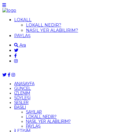
LOKALL
LOKALL NEDİR?
NASIL YER ALABİLİRİM?
PAYLAŞ
Ara
ANASAYFA
GÜNCEL
İZLENİM
SÖYLEŞİ
SESLER
BASILI
SAYILAR
LOKALL NEDİR?
NASIL YER ALABİLİRİM?
PAYLAŞ
İLETİŞİM