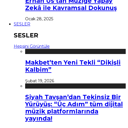
Erhan Us’tan Müziğe Yapay
Zekâ ile Kavramsal Dokunuş
Ocak 28, 2025
SESLER
SESLER
Hepsini Görüntüle
Makbet’ten Yeni Tekli “Dikişli
Kalbim”
Şubat 19, 2026
Siyah Tavşan’dan Tekinsiz Bir
Yürüyüş: “Üç Adım” tüm dijital
müzik platformlarında
yayında!