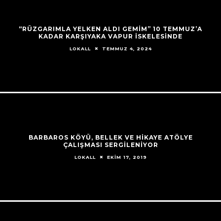
“RÜZGARIMLA YELKEN ALDI GEMIM” 10 TEMMUZ’A
KADAR KARŞIYAKA VAPUR İSKELESINDE
TEMMUZ 4, 2024
LOKALL
BARBAROS KÖYÜ, BELLEK VE HİKAYE ATÖLYE
ÇALIŞMASI SERGİLENİYOR
EKIM 17, 2019
LOKALL