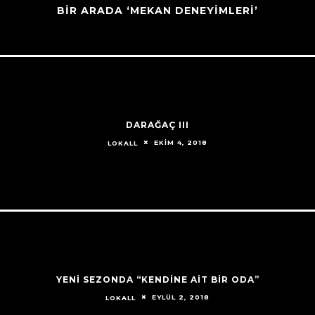
BİR ARADA ‘MEKAN DENEYİMLERİ’
DARAĞAÇ III
EKIM 4, 2018
LOKALL
YENİ SEZONDA “KENDİNE AİT BİR ODA”
EYLÜL 2, 2018
LOKALL