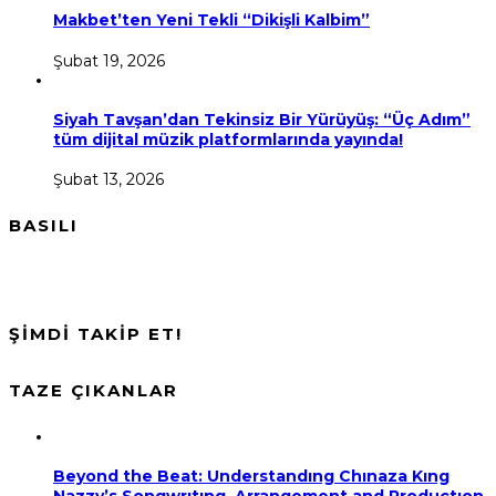
Makbet’ten Yeni Tekli “Dikişli Kalbim”
Şubat 19, 2026
Siyah Tavşan’dan Tekinsiz Bir Yürüyüş: “Üç Adım”
tüm dijital müzik platformlarında yayında!
Şubat 13, 2026
BASILI
ŞİMDİ TAKİP ET!
TAZE ÇIKANLAR
Beyond the Beat: Understandıng Chınaza Kıng
Nazzy’s Songwrıtıng, Arrangement and Productıon