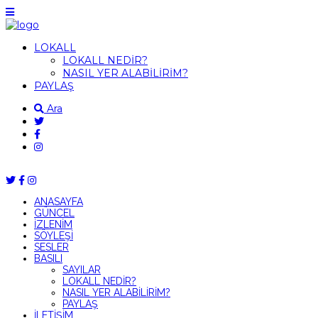
LOKALL
LOKALL NEDİR?
NASIL YER ALABİLİRİM?
PAYLAŞ
Ara
ANASAYFA
GÜNCEL
İZLENİM
SÖYLEŞİ
SESLER
BASILI
SAYILAR
LOKALL NEDİR?
NASIL YER ALABİLİRİM?
PAYLAŞ
İLETİŞİM