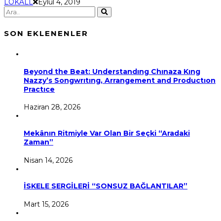
LOKALL
Eylül 4, 2019
SON EKLENENLER
Beyond the Beat: Understandıng Chınaza Kıng
Nazzy’s Songwrıtıng, Arrangement and Productıon
Practıce
Haziran 28, 2026
Mekânın Ritmiyle Var Olan Bir Seçki “Aradaki
Zaman”
Nisan 14, 2026
İSKELE SERGİLERİ “SONSUZ BAĞLANTILAR”
Mart 15, 2026