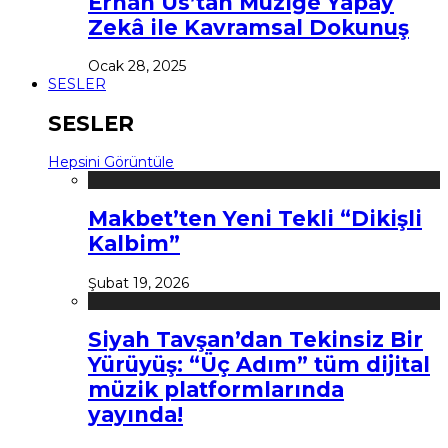
Erhan Us’tan Müziğe Yapay
Zekâ ile Kavramsal Dokunuş
Ocak 28, 2025
SESLER
SESLER
Hepsini Görüntüle
Makbet’ten Yeni Tekli “Dikişli
Kalbim”
Şubat 19, 2026
Siyah Tavşan’dan Tekinsiz Bir
Yürüyüş: “Üç Adım” tüm dijital
müzik platformlarında
yayında!