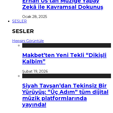
Erhan Us’tan Müziğe Yapay
Zekâ ile Kavramsal Dokunuş
Ocak 28, 2025
SESLER
SESLER
Hepsini Görüntüle
Makbet’ten Yeni Tekli “Dikişli
Kalbim”
Şubat 19, 2026
Siyah Tavşan’dan Tekinsiz Bir
Yürüyüş: “Üç Adım” tüm dijital
müzik platformlarında
yayında!