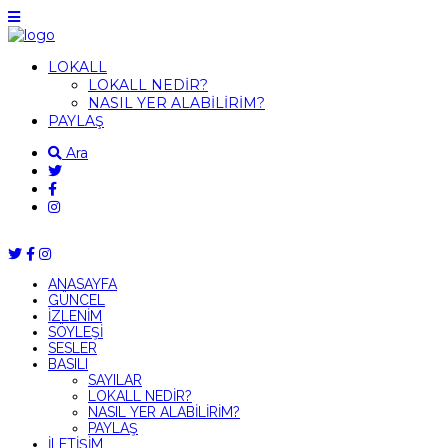
LOKALL
LOKALL NEDİR?
NASIL YER ALABİLİRİM?
PAYLAŞ
Ara
ANASAYFA
GÜNCEL
İZLENİM
SÖYLEŞİ
SESLER
BASILI
SAYILAR
LOKALL NEDİR?
NASIL YER ALABİLİRİM?
PAYLAŞ
İLETİŞİM