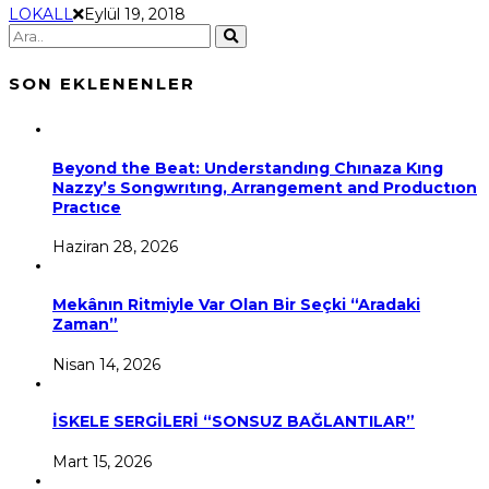
LOKALL
Eylül 19, 2018
SON EKLENENLER
Beyond the Beat: Understandıng Chınaza Kıng
Nazzy’s Songwrıtıng, Arrangement and Productıon
Practıce
Haziran 28, 2026
Mekânın Ritmiyle Var Olan Bir Seçki “Aradaki
Zaman”
Nisan 14, 2026
İSKELE SERGİLERİ “SONSUZ BAĞLANTILAR”
Mart 15, 2026