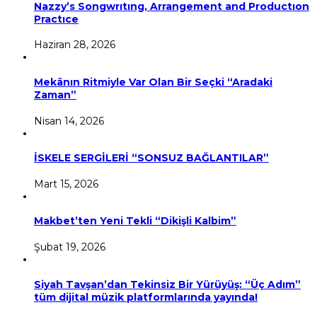
Nazzy’s Songwrıtıng, Arrangement and Productıon
Practıce
Haziran 28, 2026
Mekânın Ritmiyle Var Olan Bir Seçki “Aradaki
Zaman”
Nisan 14, 2026
İSKELE SERGİLERİ “SONSUZ BAĞLANTILAR”
Mart 15, 2026
Makbet’ten Yeni Tekli “Dikişli Kalbim”
Şubat 19, 2026
Siyah Tavşan’dan Tekinsiz Bir Yürüyüş: “Üç Adım”
tüm dijital müzik platformlarında yayında!