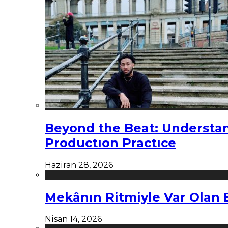
Beyond the Beat: Understa
Productıon Practıce
Haziran 28, 2026
Mekânın Ritmiyle Var Olan 
Nisan 14, 2026