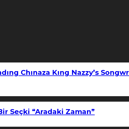
ndıng Chınaza Kıng Nazzy’s Songwr
Bir Seçki “Aradaki Zaman”