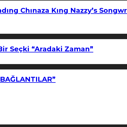
ndıng Chınaza Kıng Nazzy’s Songwr
Bir Seçki “Aradaki Zaman”
Z BAĞLANTILAR”