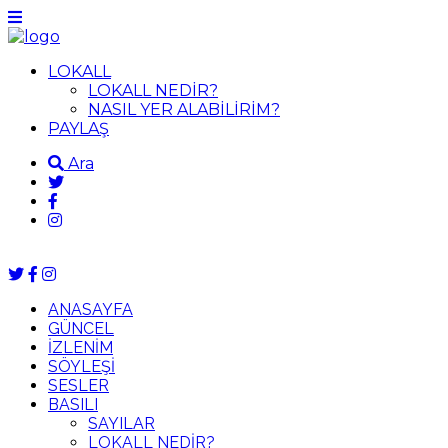
LOKALL
LOKALL NEDİR?
NASIL YER ALABİLİRİM?
PAYLAŞ
Ara
ANASAYFA
GÜNCEL
İZLENİM
SÖYLEŞİ
SESLER
BASILI
SAYILAR
LOKALL NEDİR?