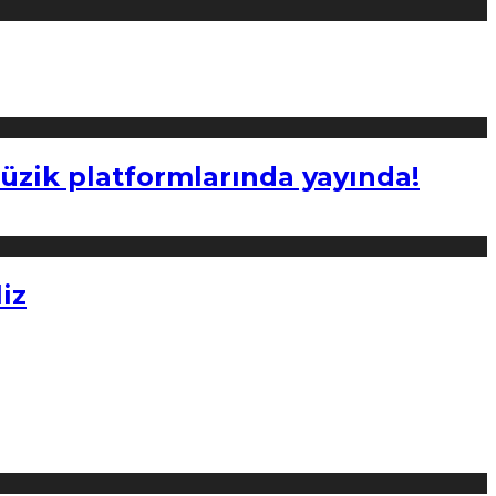
müzik platformlarında yayında!
iz