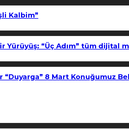
şli Kalbim”
ir Yürüyüş: “Üç Adım” tüm dijital 
r “Duyarga” 8 Mart Konuğumuz Bel