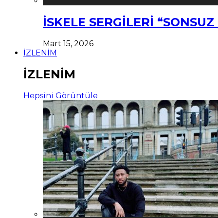
İSKELE SERGİLERİ “SONSU
Mart 15, 2026
İZLENİM
İZLENİM
Hepsini Görüntüle