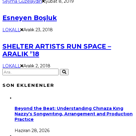
Şeyma Güzelaydın
Şubat 8, 2019
Esneyen Boşluk
LOKALL
Aralık 23, 2018
SHELTER ARTISTS RUN SPACE –
ARALIK ’18
LOKALL
Aralık 2, 2018
SON EKLENENLER
Beyond the Beat: Understandıng Chınaza Kıng
Nazzy’s Songwrıtıng, Arrangement and Productıon
Practıce
Haziran 28, 2026