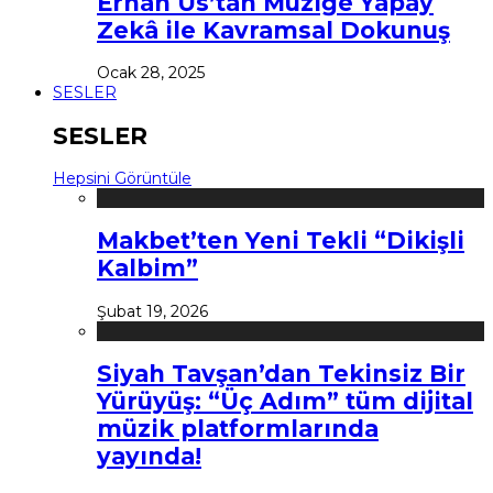
Erhan Us’tan Müziğe Yapay
Zekâ ile Kavramsal Dokunuş
Ocak 28, 2025
SESLER
SESLER
Hepsini Görüntüle
Makbet’ten Yeni Tekli “Dikişli
Kalbim”
Şubat 19, 2026
Siyah Tavşan’dan Tekinsiz Bir
Yürüyüş: “Üç Adım” tüm dijital
müzik platformlarında
yayında!