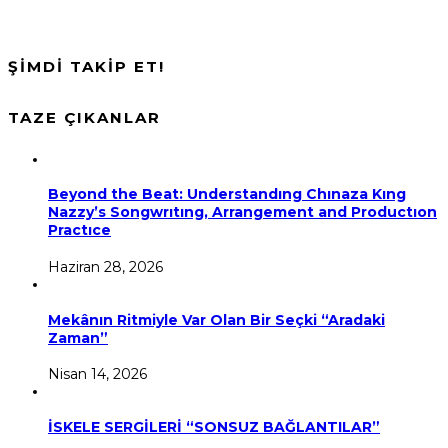
ŞİMDİ TAKİP ET!
TAZE ÇIKANLAR
Beyond the Beat: Understandıng Chınaza Kıng
Nazzy’s Songwrıtıng, Arrangement and Productıon
Practıce
Haziran 28, 2026
Mekânın Ritmiyle Var Olan Bir Seçki “Aradaki
Zaman”
Nisan 14, 2026
İSKELE SERGİLERİ “SONSUZ BAĞLANTILAR”