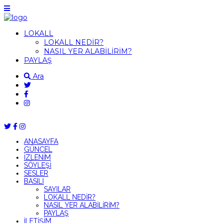
LOKALL
LOKALL NEDİR?
NASIL YER ALABİLİRİM?
PAYLAŞ
Ara
ANASAYFA
GÜNCEL
İZLENİM
SÖYLEŞİ
SESLER
BASILI
SAYILAR
LOKALL NEDİR?
NASIL YER ALABİLİRİM?
PAYLAŞ
İLETİŞİM